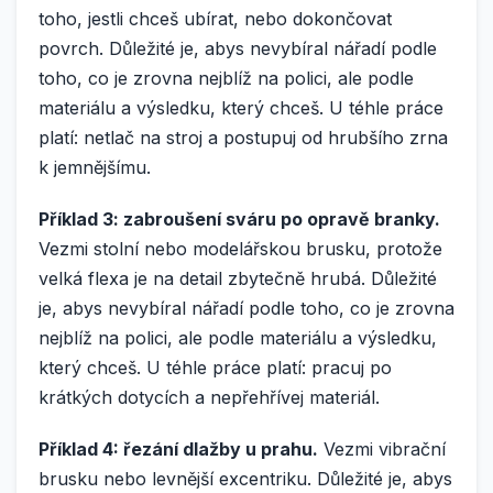
toho, jestli chceš ubírat, nebo dokončovat
povrch. Důležité je, abys nevybíral nářadí podle
toho, co je zrovna nejblíž na polici, ale podle
materiálu a výsledku, který chceš. U téhle práce
platí: netlač na stroj a postupuj od hrubšího zrna
k jemnějšímu.
Příklad 3: zabroušení sváru po opravě branky.
Vezmi stolní nebo modelářskou brusku, protože
velká flexa je na detail zbytečně hrubá. Důležité
je, abys nevybíral nářadí podle toho, co je zrovna
nejblíž na polici, ale podle materiálu a výsledku,
který chceš. U téhle práce platí: pracuj po
krátkých dotycích a nepřehřívej materiál.
Příklad 4: řezání dlažby u prahu.
Vezmi vibrační
brusku nebo levnější excentriku. Důležité je, abys