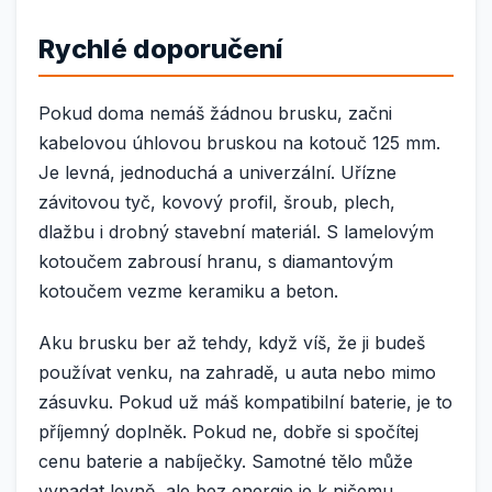
Rychlé doporučení
Pokud doma nemáš žádnou brusku, začni
kabelovou úhlovou bruskou na kotouč 125 mm.
Je levná, jednoduchá a univerzální. Uřízne
závitovou tyč, kovový profil, šroub, plech,
dlažbu i drobný stavební materiál. S lamelovým
kotoučem zabrousí hranu, s diamantovým
kotoučem vezme keramiku a beton.
Aku brusku ber až tehdy, když víš, že ji budeš
používat venku, na zahradě, u auta nebo mimo
zásuvku. Pokud už máš kompatibilní baterie, je to
příjemný doplněk. Pokud ne, dobře si spočítej
cenu baterie a nabíječky. Samotné tělo může
vypadat levně, ale bez energie je k ničemu.