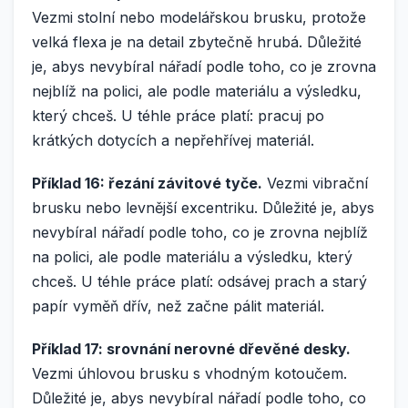
Vezmi stolní nebo modelářskou brusku, protože
velká flexa je na detail zbytečně hrubá. Důležité
je, abys nevybíral nářadí podle toho, co je zrovna
nejblíž na polici, ale podle materiálu a výsledku,
který chceš. U téhle práce platí: pracuj po
krátkých dotycích a nepřehřívej materiál.
Příklad 16: řezání závitové tyče.
Vezmi vibrační
brusku nebo levnější excentriku. Důležité je, abys
nevybíral nářadí podle toho, co je zrovna nejblíž
na polici, ale podle materiálu a výsledku, který
chceš. U téhle práce platí: odsávej prach a starý
papír vyměň dřív, než začne pálit materiál.
Příklad 17: srovnání nerovné dřevěné desky.
Vezmi úhlovou brusku s vhodným kotoučem.
Důležité je, abys nevybíral nářadí podle toho, co