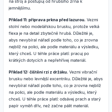
na stroj a postupuj od hrubšího zrna k
jemnějšímu.
Příklad 11: příprava prkna před lazurou.
Vezmi
stolní nebo modelářskou brusku, protože velká
flexa je na detail zbytečně hrubá. Důležité je,
abys nevybíral nářadí podle toho, co je zrovna
nejblíž na polici, ale podle materiálu a výsledku,
který chceš. U téhle práce platí: pracuj po
krátkých dotycích a nepřehřívej materiál.
Příklad 12: čištění rzi z držáku.
Vezmi vibrační
brusku nebo levnější excentriku. Důležité je, abys
nevybíral nářadí podle toho, co je zrovna nejblíž
na polici, ale podle materiálu a výsledku, který
chceš. U téhle práce platí: odsávej prach a starý
papír vyměň dřív, než začne pálit materiál.