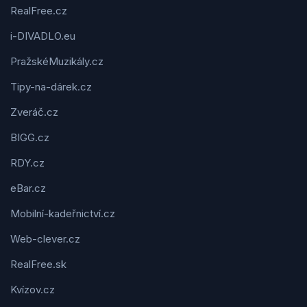
RealFree.cz
i-DIVADLO.eu
PražskéMuzikály.cz
Tipy-na-dárek.cz
Zveráč.cz
BIGG.cz
RDY.cz
eBar.cz
Mobilní-kadeřnictví.cz
Web-clever.cz
RealFree.sk
Kvízov.cz