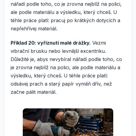
nářadí podle toho, co je zrovna nejblíž na polici,
ale podle materiálu a výsledku, který chceš. U
téhle práce platí: pracuj po krátkých dotycích a
nepřehřívej materiál.
Příklad 20: vyříznutí malé drážky.
Vezmi
vibrační brusku nebo levnější excentriku.
Důležité je, abys nevybíral nářadí podle toho, co
je zrovna nejblíž na polici, ale podle materiálu a
výsledku, který chceš. U téhle práce platí:
odsávej prach a starý papír vyměň dřív, než
začne pálit materiál.