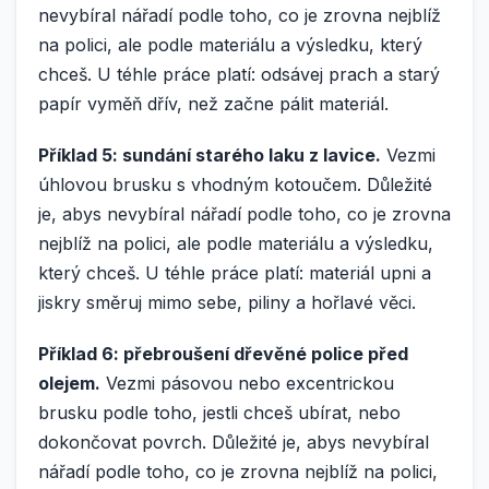
nevybíral nářadí podle toho, co je zrovna nejblíž
na polici, ale podle materiálu a výsledku, který
chceš. U téhle práce platí: odsávej prach a starý
papír vyměň dřív, než začne pálit materiál.
Příklad 5: sundání starého laku z lavice.
Vezmi
úhlovou brusku s vhodným kotoučem. Důležité
je, abys nevybíral nářadí podle toho, co je zrovna
nejblíž na polici, ale podle materiálu a výsledku,
který chceš. U téhle práce platí: materiál upni a
jiskry směruj mimo sebe, piliny a hořlavé věci.
Příklad 6: přebroušení dřevěné police před
olejem.
Vezmi pásovou nebo excentrickou
brusku podle toho, jestli chceš ubírat, nebo
dokončovat povrch. Důležité je, abys nevybíral
nářadí podle toho, co je zrovna nejblíž na polici,