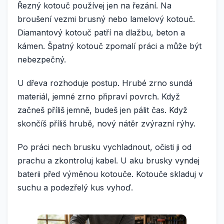
Řezný kotouč používej jen na řezání. Na
broušení vezmi brusný nebo lamelový kotouč.
Diamantový kotouč patří na dlažbu, beton a
kámen. Špatný kotouč zpomalí práci a může být
nebezpečný.
U dřeva rozhoduje postup. Hrubé zrno sundá
materiál, jemné zrno připraví povrch. Když
začneš příliš jemně, budeš jen pálit čas. Když
skončíš příliš hrubě, nový nátěr zvýrazní rýhy.
Po práci nech brusku vychladnout, očisti ji od
prachu a zkontroluj kabel. U aku brusky vyndej
baterii před výměnou kotouče. Kotouče skladuj v
suchu a podezřelý kus vyhoď.