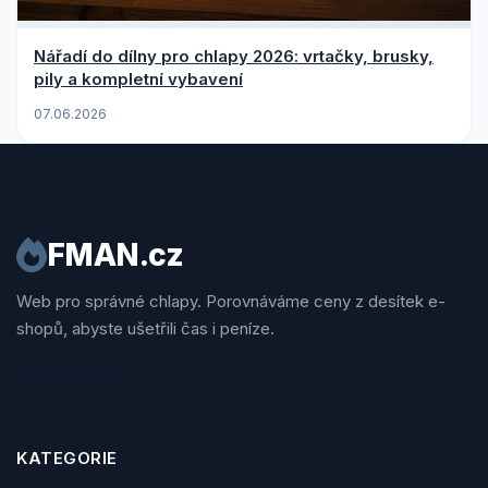
Nářadí do dílny pro chlapy 2026: vrtačky, brusky,
pily a kompletní vybavení
07.06.2026
FMAN.cz
Web pro správné chlapy. Porovnáváme ceny z desítek e-
shopů, abyste ušetřili čas i peníze.
Sledujte nás
KATEGORIE