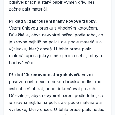
odsávej prach a starý papír vyměň dřív, než
začne pálit materiál.
Příklad 9: zabroušení hrany kovové trubky.
Vezmi úhlovou brusku s vhodným kotoučem.
Důležité je, abys nevybíral nářadí podle toho, co
je zrovna nejblíž na polici, ale podle materiálu a
výsledku, který chceš. U téhle práce platí:
materiál upni a jiskry směruj mimo sebe, piliny a
hořlavé věci.
Příklad 10: renovace starých dveří.
Vezmi
pásovou nebo excentrickou brusku podle toho,
jestli chceš ubírat, nebo dokončovat povrch.
Důležité je, abys nevybíral nářadí podle toho, co
je zrovna nejblíž na polici, ale podle materiálu a
výsledku, který chceš. U téhle práce platí: netlač