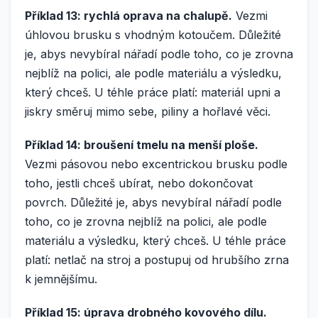
Příklad 13: rychlá oprava na chalupě.
Vezmi
úhlovou brusku s vhodným kotoučem. Důležité
je, abys nevybíral nářadí podle toho, co je zrovna
nejblíž na polici, ale podle materiálu a výsledku,
který chceš. U téhle práce platí: materiál upni a
jiskry směruj mimo sebe, piliny a hořlavé věci.
Příklad 14: broušení tmelu na menší ploše.
Vezmi pásovou nebo excentrickou brusku podle
toho, jestli chceš ubírat, nebo dokončovat
povrch. Důležité je, abys nevybíral nářadí podle
toho, co je zrovna nejblíž na polici, ale podle
materiálu a výsledku, který chceš. U téhle práce
platí: netlač na stroj a postupuj od hrubšího zrna
k jemnějšímu.
Příklad 15: úprava drobného kovového dílu.