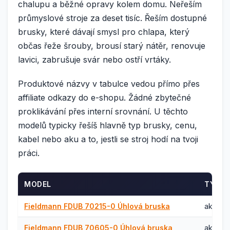
chalupu a běžné opravy kolem domu. Neřeším
průmyslové stroje za deset tisíc. Řeším dostupné
brusky, které dávají smysl pro chlapa, který
občas řeže šrouby, brousí starý nátěr, renovuje
lavici, zabrušuje svár nebo ostří vrtáky.
Produktové názvy v tabulce vedou přímo přes
affiliate odkazy do e-shopu. Žádné zbytečné
proklikávání přes interní srovnání. U těchto
modelů typicky řešíš hlavně typ brusky, cenu,
kabel nebo aku a to, jestli se stroj hodí na tvoji
práci.
MODEL
TYP
Fieldmann FDUB 70215-0 Úhlová bruska
aku úhl
Fieldmann FDUB 70605-0 Úhlová bruska
aku úhl