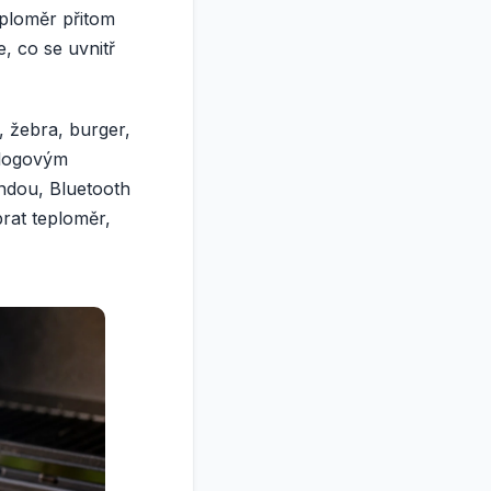
eploměr přitom
, co se uvnitř
i, žebra, burger,
alogovým
ndou, Bluetooth
rat teploměr,