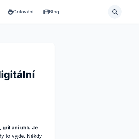
Grilování
Blog
igitální
ril ani uhlí. Je
dy to vyjde. Někdy