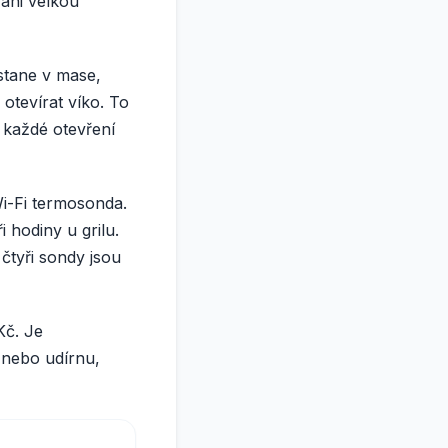
 ani velkou
stane v mase,
otevírat víko. To
 každé otevření
i-Fi termosonda.
i hodiny u grilu.
 čtyři sondy jsou
Kč. Je
o nebo udírnu,