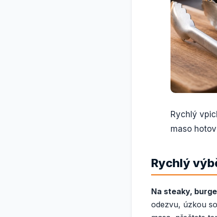
Rychlý vpich
maso hotov
Rychlý výbě
Na steaky, burger
odezvu, úzkou sond