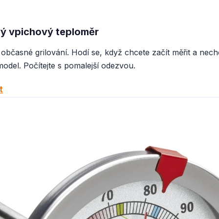
ý vpichový teploměr
občasné grilování. Hodí se, když chcete začít měřit a nec
model. Počítejte s pomalejší odezvou.
t