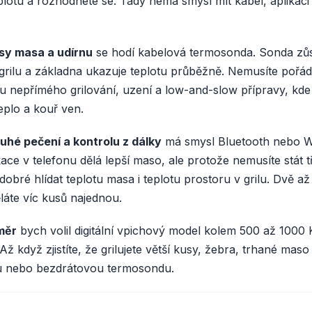
plotu a rozhodnete se. Tady nemá smysl mít kabel, aplikaci
usy masa a udírnu
se hodí kabelová termosonda. Sonda zů
grilu a základna ukazuje teplotu průběžně. Nemusíte pořád 
ě u nepřímého grilování, uzení a low-and-slow přípravy, kde
eplo a kouř ven.
uhé pečení a kontrolu z dálky
má smysl Bluetooth nebo W
ace v telefonu dělá lepší maso, ale protože nemusíte stát tř
dobré hlídat teplotu masa i teplotu prostoru v grilu. Dvě až
áte víc kusů najednou.
měr
bych volil digitální vpichový model kolem 500 až 1000 
 Až když zjistíte, že grilujete větší kusy, žebra, trhané mas
ou nebo bezdrátovou termosondu.