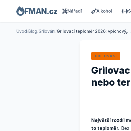
FMAN.cz
Nářadí
Alkohol
S
Úvod
/
Blog
/
Grilování
/
Grilovací teploměr 2026: vpichový,...
GRILOVÁNÍ
Grilovac
nebo te
Největší rozdíl m
to teploměr.
Bez n