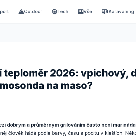
port
Outdoor
Tech
Vše
Karavaning
í teploměr 2026: vpichový, d
rmosonda na maso?
ezi dobrým a průměrným grilováním často není marináda, g
ěj člověk hádá podle barvy, času a pocitu v kleštích. Něk