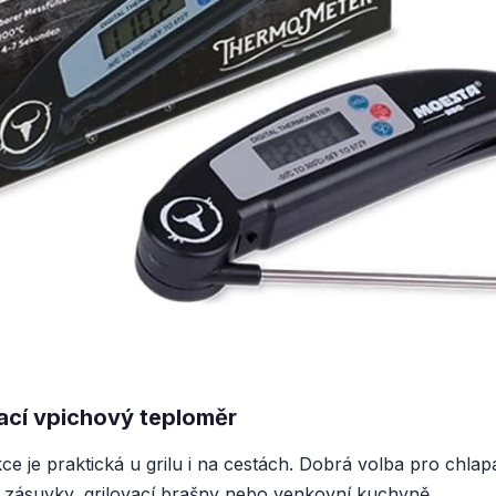
ací vpichový teploměr
ce je praktická u grilu i na cestách. Dobrá volba pro chlap
o zásuvky, grilovací brašny nebo venkovní kuchyně.