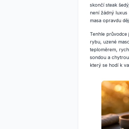
skončí steak šedý
není žádný luxus 
masa opravdu děj
Tenhle průvodce je 
rybu, uzené maso 
teploměrem, rych
sondou a chytrou 
který se hodí k va