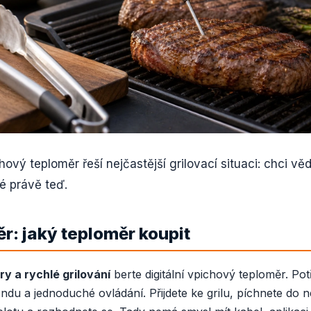
ový teploměr řeší nejčastější grilovací situaci: chci vědět
é právě teď.
r: jaký teploměr koupit
y a rychlé grilování
berte digitální vpichový teploměr. Po
u a jednoduché ovládání. Přijdete ke grilu, píchnete do nej