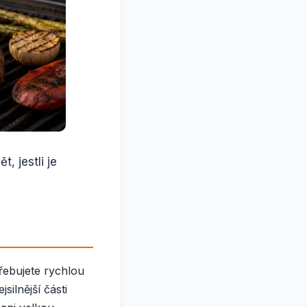
, jestli je
třebujete rychlou
silnější části