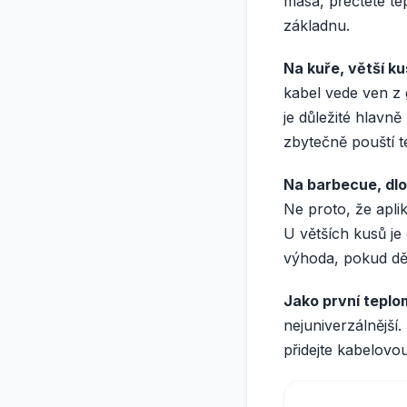
masa, přečtete te
základnu.
Na kuře, větší k
kabel vede ven z 
je důležité hlavn
zbytečně pouští t
Na barbecue, dlo
Ne proto, že aplik
U větších kusů je 
výhoda, pokud děl
Jako první teplo
nejuniverzálnější.
přidejte kabelov