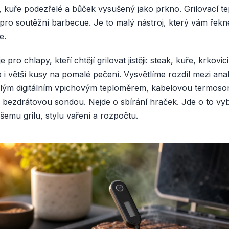
, kuře podezřelé a bůček vysušený jako prkno. Grilovací t
pro soutěžní barbecue. Je to malý nástroj, který vám řekne
e.
pro chlapy, kteří chtějí grilovat jistěji: steak, kuře, krkovic
i větší kusy na pomalé pečení. Vysvětlíme rozdíl mezi an
lým digitálním vpichovým teploměrem, kabelovou termoso
bezdrátovou sondou. Nejde o sbírání hraček. Jde o to vyb
šemu grilu, stylu vaření a rozpočtu.