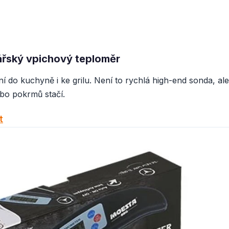
ářský vpichový teploměr
 do kuchyně i ke grilu. Není to rychlá high-end sonda, ale
bo pokrmů stačí.
t