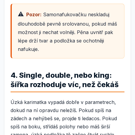
Pozor:
Samonafukovačku neskladuj
dlouhodobě pevně srolovanou, pokud máš
možnost ji nechat volněji. Pěna uvnitř pak
lépe drží tvar a podložka se ochotněji
nafukuje.
4. Single, double, nebo king:
šířka rozhoduje víc, než čekáš
Úzká karimatka vypadá dobře v parametrech,
dokud na ní opravdu neležíš. Pokud spíš na
zádech a nehýbeš se, projde ti ledacos. Pokud
spíš na boku, střídáš polohy nebo máš širší
ramena, úzká podložka tě začne štvát rychle.