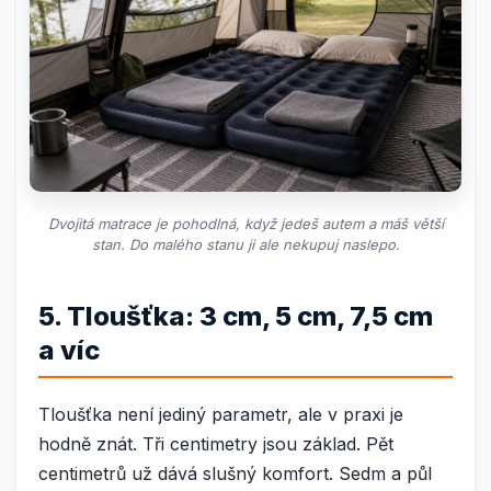
Dvojitá matrace je pohodlná, když jedeš autem a máš větší
stan. Do malého stanu ji ale nekupuj naslepo.
5. Tloušťka: 3 cm, 5 cm, 7,5 cm
a víc
Tloušťka není jediný parametr, ale v praxi je
hodně znát. Tři centimetry jsou základ. Pět
centimetrů už dává slušný komfort. Sedm a půl