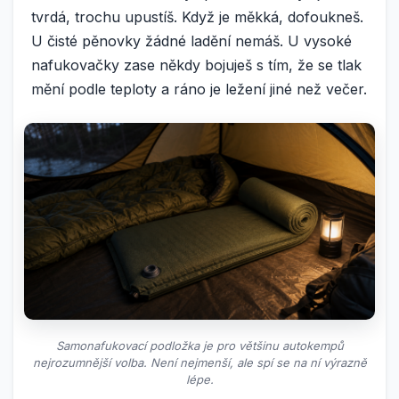
tvrdá, trochu upustíš. Když je měkká, dofoukneš.
U čisté pěnovky žádné ladění nemáš. U vysoké
nafukovačky zase někdy bojuješ s tím, že se tlak
mění podle teploty a ráno je ležení jiné než večer.
Samonafukovací podložka je pro většinu autokempů
nejrozumnější volba. Není nejmenší, ale spí se na ní výrazně
lépe.