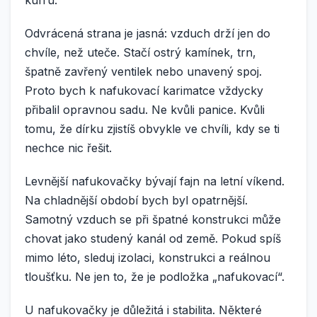
Odvrácená strana je jasná: vzduch drží jen do
chvíle, než uteče. Stačí ostrý kamínek, trn,
špatně zavřený ventilek nebo unavený spoj.
Proto bych k nafukovací karimatce vždycky
přibalil opravnou sadu. Ne kvůli panice. Kvůli
tomu, že dírku zjistíš obvykle ve chvíli, kdy se ti
nechce nic řešit.
Levnější nafukovačky bývají fajn na letní víkend.
Na chladnější období bych byl opatrnější.
Samotný vzduch se při špatné konstrukci může
chovat jako studený kanál od země. Pokud spíš
mimo léto, sleduj izolaci, konstrukci a reálnou
tloušťku. Ne jen to, že je podložka „nafukovací“.
U nafukovačky je důležitá i stabilita. Některé