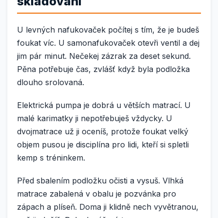
skladování
U levných nafukovaček počítej s tím, že je budeš
foukat víc. U samonafukovaček otevři ventil a dej
jim pár minut. Nečekej zázrak za deset sekund.
Pěna potřebuje čas, zvlášť když byla podložka
dlouho srolovaná.
Elektrická pumpa je dobrá u větších matrací. U
malé karimatky ji nepotřebuješ vždycky. U
dvojmatrace už ji oceníš, protože foukat velký
objem pusou je disciplína pro lidi, kteří si spletli
kemp s tréninkem.
Před sbalením podložku očisti a vysuš. Vlhká
matrace zabalená v obalu je pozvánka pro
zápach a plíseň. Doma ji klidně nech vyvětranou,