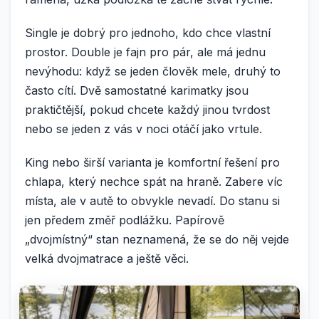
Single je dobrý pro jednoho, kdo chce vlastní
prostor. Double je fajn pro pár, ale má jednu
nevýhodu: když se jeden člověk mele, druhý to
často cítí. Dvě samostatné karimatky jsou
praktičtější, pokud chcete každý jinou tvrdost
nebo se jeden z vás v noci otáčí jako vrtule.
King nebo širší varianta je komfortní řešení pro
chlapa, který nechce spát na hraně. Zabere víc
místa, ale v autě to obvykle nevadí. Do stanu si
jen předem změř podlážku. Papírově
„dvojmístný“ stan neznamená, že se do něj vejde
velká dvojmatrace a ještě věci.