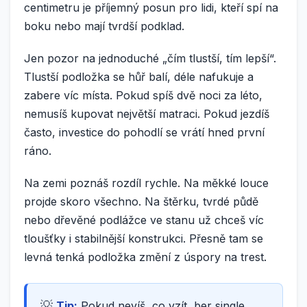
centimetru je příjemný posun pro lidi, kteří spí na
boku nebo mají tvrdší podklad.
Jen pozor na jednoduché „čím tlustší, tím lepší“.
Tlustší podložka se hůř balí, déle nafukuje a
zabere víc místa. Pokud spíš dvě noci za léto,
nemusíš kupovat největší matraci. Pokud jezdíš
často, investice do pohodlí se vrátí hned první
ráno.
Na zemi poznáš rozdíl rychle. Na měkké louce
projde skoro všechno. Na štěrku, tvrdé půdě
nebo dřevěné podlážce ve stanu už chceš víc
tloušťky i stabilnější konstrukci. Přesně tam se
levná tenká podložka změní z úspory na trest.
Tip:
Pokud nevíš, co vzít, ber single