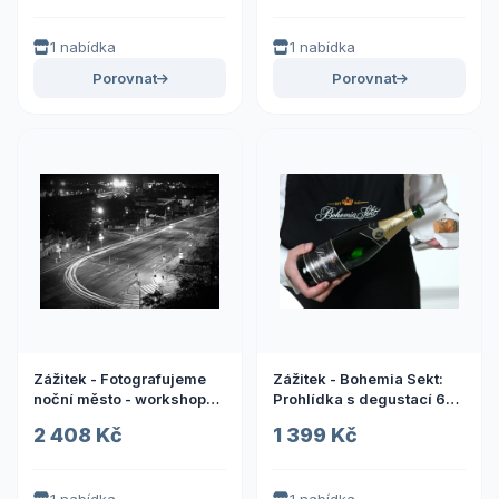
za zážitky
1 nabídka
1 nabídka
Porovnat
Porovnat
Zážitek - Fotografujeme
Zážitek - Bohemia Sekt:
noční město - workshop
Prohlídka s degustací 6
Co dělat v Praze? Vyrazte
sektů Co dělat v
2 408 Kč
1 399 Kč
za zážitky
Plzeňském kraji? Vyrazte
za zážitky