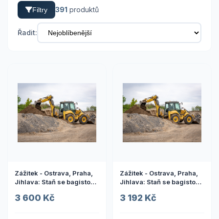
391
produktů
Filtry
Řadit:
Zážitek - Ostrava, Praha,
Zážitek - Ostrava, Praha,
Jihlava: Staň se bagistou
Jihlava: Staň se bagistou
na zkoušku Co dělat v
na zkoušku
3 600 Kč
3 192 Kč
Praze? Vyrazte za zážitky
Moravskoslezský kraj:
Adrenalin i pohoda