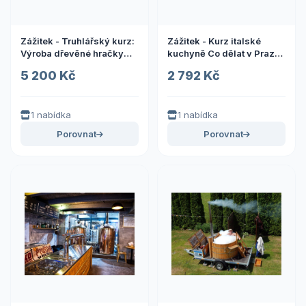
Zážitek - Truhlářský kurz:
Zážitek - Kurz italské
Výroba dřevěné hračky
kuchyně Co dělat v Praze?
Zážitky Olomoucký kraj:
Vyrazte za zážitky
5 200 Kč
2 792 Kč
Od adrenalinu po pohodu
1 nabídka
1 nabídka
Porovnat
Porovnat