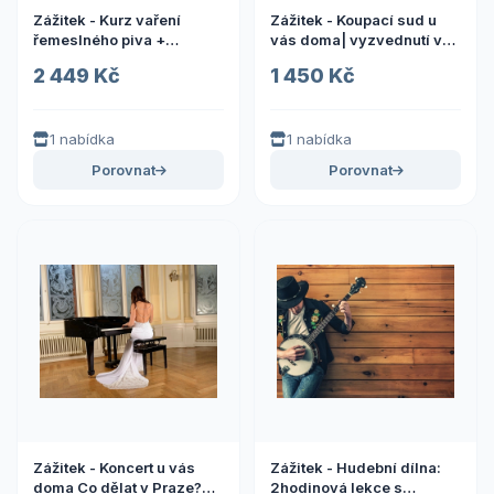
Zážitek - Kurz vaření
Zážitek - Koupací sud u
řemeslného piva +
vás doma| vyzvednutí v
degustace Co dělat v
Rožnově Zážitky Zlínský
2 449 Kč
1 450 Kč
Praze? Vyrazte za zážitky
kraj: Od adrenalinu po
pohodu
1 nabídka
1 nabídka
Porovnat
Porovnat
Zážitek - Koncert u vás
Zážitek - Hudební dílna:
doma Co dělat v Praze?
2hodinová lekce s