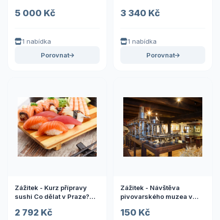
Vyrazte za zážitky
profíkem Co dělat v
5 000 Kč
3 340 Kč
Praze? Vyrazte za zážitky
1 nabídka
1 nabídka
Porovnat
Porovnat
Zážitek - Kurz přípravy
Zážitek - Návštěva
sushi Co dělat v Praze?
pivovarského muzea v
Vyrazte za zážitky
Plzni Co dělat v
2 792 Kč
150 Kč
Plzeňském kraji? Vyrazte