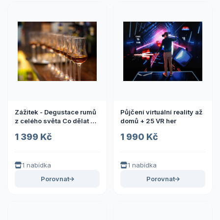
Zážitek - Degustace rumů
Půjčení virtuální reality až
z celého světa Co dělat v
domů + 25 VR her
Plzeňském kraji? Vyrazte
1 399 Kč
1 990 Kč
za zážitky
1 nabídka
1 nabídka
Porovnat
Porovnat