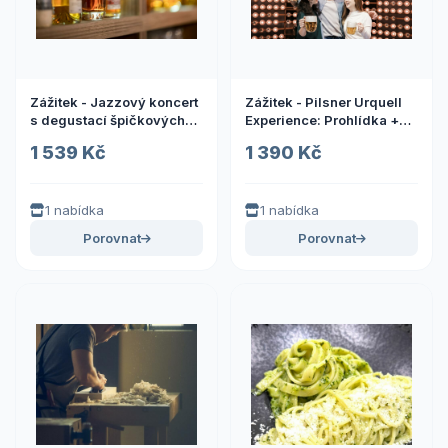
Zážitek - Jazzový koncert
Zážitek - Pilsner Urquell
s degustací špičkových
Experience: Prohlídka +
lihovin Co dělat v Praze?
škola čepování v Praze Co
1 539 Kč
1 390 Kč
Vyrazte za zážitky
dělat v Praze? Vyrazte za
zážitky
1 nabídka
1 nabídka
Porovnat
Porovnat