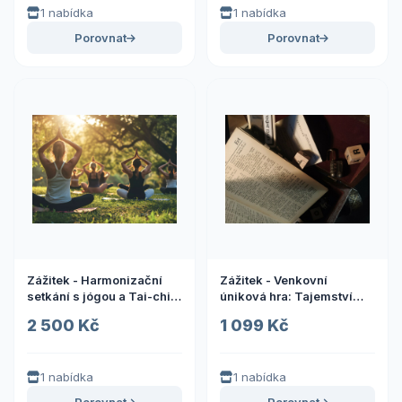
1 nabídka
1 nabídka
Porovnat
Porovnat
Zážitek - Harmonizační
Zážitek - Venkovní
setkání s jógou a Tai-chi
úniková hra: Tajemství
Zážitky Vysočina: Od
pokladu třetí říše Co dělat
2 500 Kč
1 099 Kč
adrenalinu po wellness
v Libereckém kraji?
Vyrazte za zážitky
1 nabídka
1 nabídka