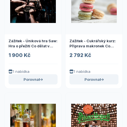
Zážitek - Úniková hra Saw:
Zážitek - Cukrářský kurz:
Hra o přežití Co dělat v
Příprava makronek Co
Praze? Vyrazte za zážitky
dělat v Praze? Vyrazte za
1 900 Kč
2 792 Kč
zážitky
1 nabídka
1 nabídka
Porovnat
Porovnat