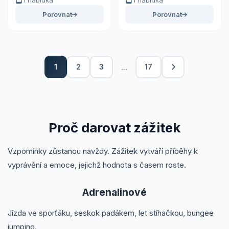
1 nabídka
1 nabídka
Porovnat
Porovnat
...
1
2
3
17
Proč darovat zážitek
Vzpomínky zůstanou navždy. Zážitek vytváří příběhy k
vyprávění a emoce, jejichž hodnota s časem roste.
Adrenalinové
Jízda ve sporťáku, seskok padákem, let stíhačkou, bungee
jumping.