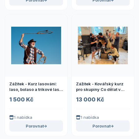
Porovnat
Porovnat
Zážitek - Kurz lasování:
Zážitek - Kovářský kurz
laso, bolaso a trikové laso
pro skupiny Co dělat v
Zážitky Jihočeský kraj: Od
Praze? Vyrazte za zážitky
1 500 Kč
13 000 Kč
adrenalinu po wellness
1 nabídka
1 nabídka
Porovnat
Porovnat