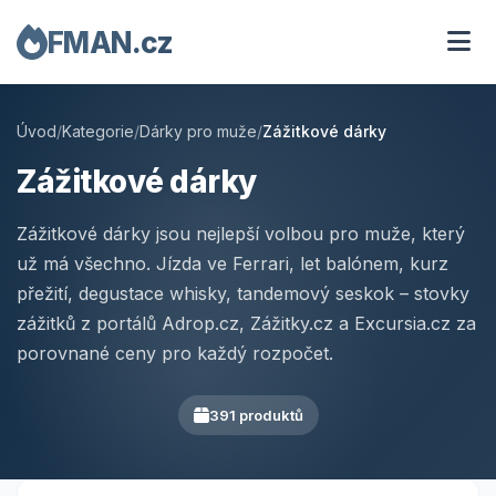
FMAN.cz
Úvod
/
Kategorie
/
Dárky pro muže
/
Zážitkové dárky
Zážitkové dárky
Zážitkové dárky jsou nejlepší volbou pro muže, který
už má všechno. Jízda ve Ferrari, let balónem, kurz
přežití, degustace whisky, tandemový seskok – stovky
zážitků z portálů Adrop.cz, Zážitky.cz a Excursia.cz za
porovnané ceny pro každý rozpočet.
391 produktů