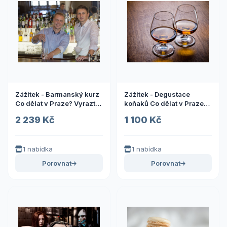
Zážitek - Barmanský kurz
Zážitek - Degustace
Co dělat v Praze? Vyrazte
koňaků Co dělat v Praze?
za zážitky
Vyrazte za zážitky
2 239 Kč
1 100 Kč
1 nabídka
1 nabídka
Porovnat
Porovnat