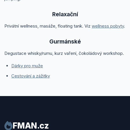
Relaxační
Privátní wellness, masáže, floating tank. Viz
wellness pobyty
.
Gurmánské
Degustace whisky/rumu, kurz vaření, čokoládový workshop.
Dárky pro muže
Cestování a zážitky
FMAN.cz