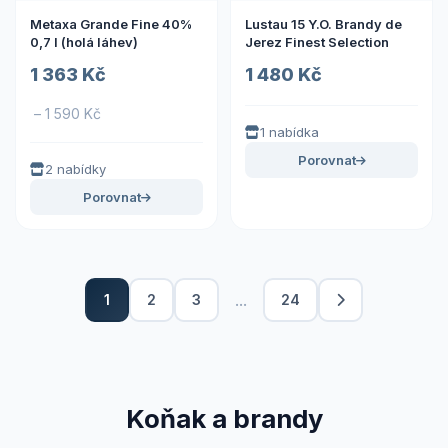
Metaxa Grande Fine 40%
Lustau 15 Y.O. Brandy de
0,7 l (holá láhev)
Jerez Finest Selection
1 363 Kč
1 480 Kč
– 1 590 Kč
1 nabídka
Porovnat
2 nabídky
Porovnat
...
1
2
3
24
Koňak a brandy