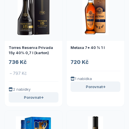
Torres Reserva Privada
Metaxa 7* 40 % 1 l
15y 40% 0,7 l (karton)
736 Kč
720 Kč
– 797 Kč
1 nabídka
Porovnat
2 nabídky
Porovnat