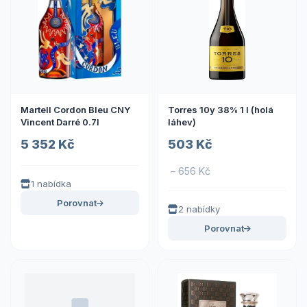
Martell Cordon Bleu CNY
Torres 10y 38% 1 l (holá
Vincent Darré 0.7l
láhev)
5 352 Kč
503 Kč
– 656 Kč
1 nabídka
Porovnat
2 nabídky
Porovnat