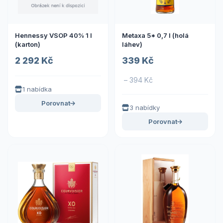
Hennessy VSOP 40% 1 l
Metaxa 5* 0,7 l (holá
(karton)
láhev)
2 292 Kč
339 Kč
– 394 Kč
1 nabídka
Porovnat
3 nabídky
Porovnat