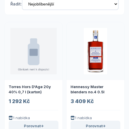
Řadit:
Torres Hors D'Age 20y
Hennessy Master
40% 0,7 l (karton)
blenders no.4 0.5l
1 292 Kč
3 409 Kč
1 nabídka
1 nabídka
Porovnat
Porovnat