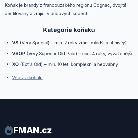
Koňak je brandy z francouzského regionu Cognac, dvojitě
destilovaný a zrající v dubových sudech.
Kategorie koňaku
VS
(Very Special) – min. 2 roky zrání, mladší a ohnivější
VSOP
(Very Superior Old Pale) – min. 4 roky, vyváženější
XO
(Extra Old) – min. 10 let, komplexní a hedvábný
Vše z alkoholu
FMAN.cz