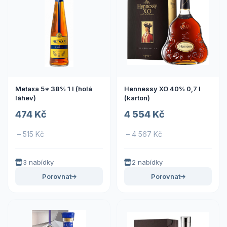
Metaxa 5* 38% 1 l (holá
Hennessy XO 40% 0,7 l
láhev)
(karton)
474 Kč
4 554 Kč
– 515 Kč
– 4 567 Kč
3 nabídky
2 nabídky
Porovnat
Porovnat