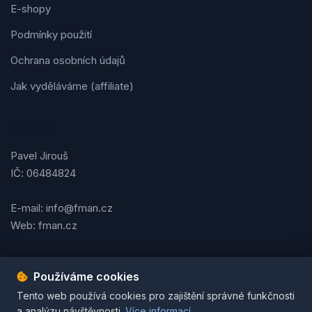
E-shopy
Podmínky použití
Ochrana osobních údajů
Jak vyděláváme (affiliate)
Kontakt
Pavel Jirouš
IČ: 06484824
E-mail: info@fman.cz
Web: fman.cz
Používáme cookies
Podmínky použití
Ochrana osobních údajů
Cookies
Tento web používá cookies pro zajištění správné funkčnosti
© 2026 FMAN.cz. Všechna práva vyhrazena. | Vytvořil
Pavel
a analýzu návštěvnosti.
Více informací