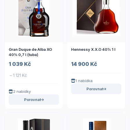
Gran Duque de Alba XO
Hennessy X.X.O 40% 1 l
40% 0,7 l (tuba)
1 039 Kč
14 900 Kč
– 1 121 Kč
1 nabídka
Porovnat
2 nabídky
Porovnat