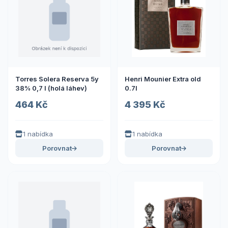
Torres Solera Reserva 5y
Henri Mounier Extra old
38% 0,7 l (holá láhev)
0.7l
464 Kč
4 395 Kč
1 nabídka
1 nabídka
Porovnat
Porovnat