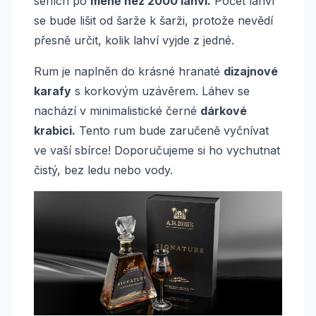
sériích po
méně než 2000 lahví.
Počet lahví
se bude lišit od šarže k šarži, protože nevědí
přesně určit, kolik lahví vyjde z jedné.
Rum je naplněn do krásné hranaté
dizajnové
karafy
s korkovým uzávěrem. Láhev se
nachází v minimalistické černé
dárkové
krabici.
Tento rum bude zaručeně vyčnívat
ve vaší sbírce! Doporučujeme si ho vychutnat
čistý, bez ledu nebo vody.