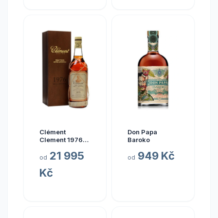
Clément
Don Papa
Clement 1976
Baroko
0.7l
21 995
949 Kč
od
od
Kč