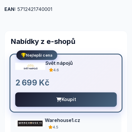
EAN:
5712421740001
Nabídky z e-shopů
Nejlepší cena
Svět nápojů
4.6
2 699 Kč
Koupit
Warehouse1.cz
4.5