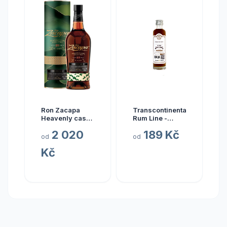
Ron Zacapa
Transcontinental
Heavenly cask
Rum Line -
collection El
AUSTRALIA
2 020
189 Kč
Alma 23y 40%
2015
od
od
0,7 l (tuba)
Kč