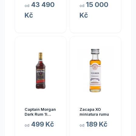
43 490
15 000
1977 45yo (3rd
Sada Single
od
od
Release)
Cask Prestige
Kč
Kč
Cellar 2024
Captain Morgan
Zacapa XO
Dark Rum 1l
miniatura rumu
40%
499 Kč
189 Kč
od
od