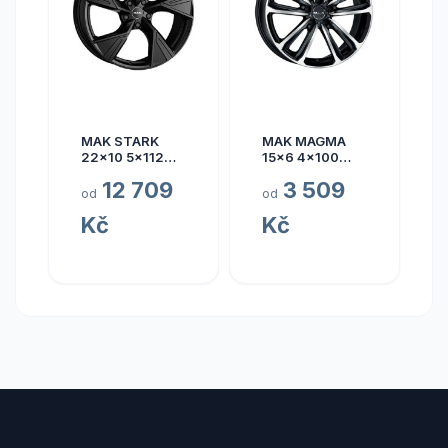
MAK STARK
MAK MAGMA
22x10 5x112
15x6 4x100
ET17
ET40
12 709
3 509
od
od
Kč
Kč