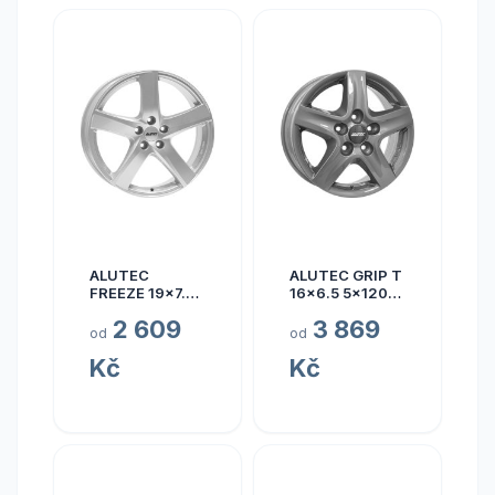
ALUTEC
ALUTEC GRIP T
FREEZE 19x7.5
16x6.5 5x120
5x110 ET40
ET50
2 609
3 869
od
od
Kč
Kč