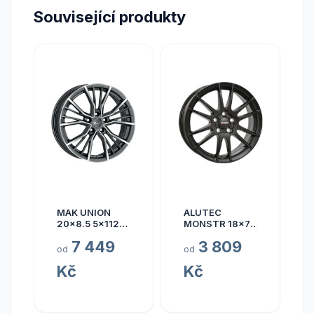
Související produkty
MAK UNION
ALUTEC
20x8.5 5x112
MONSTR 18x7.5
ET40
5x112 ET45
7 449
3 809
od
od
Kč
Kč