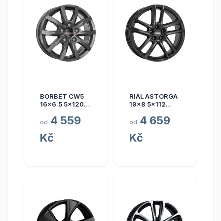
BORBET CW5
RIAL ASTORGA
16x6.5 5x120
19x8 5x112
ET60
ET45
4 559
4 659
od
od
Kč
Kč