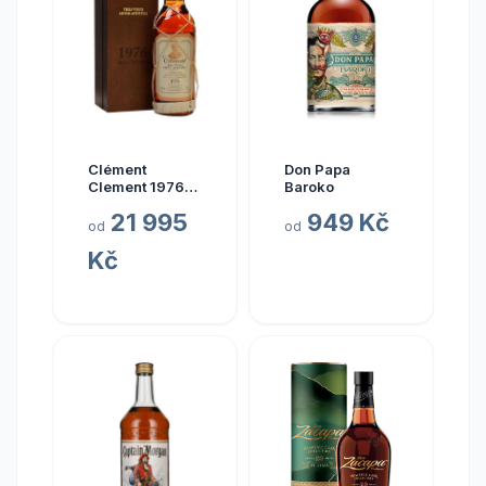
Clément
Don Papa
Clement 1976
Baroko
0.7l
21 995
949 Kč
od
od
Kč