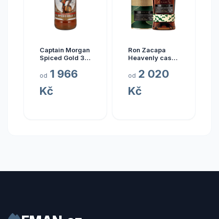
Captain Morgan
Ron Zacapa
Spiced Gold 3l
Heavenly cask
35%
collection El
1 966
2 020
Alma 23y 40%
od
od
0,7 l (tuba)
Kč
Kč