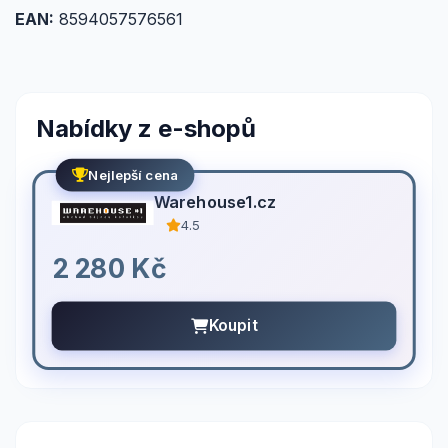
EAN:
8594057576561
Nabídky z e-shopů
Nejlepší cena
Warehouse1.cz
4.5
2 280 Kč
Koupit