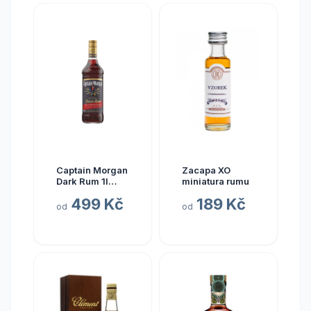
Captain Morgan
Zacapa XO
Dark Rum 1l
miniatura rumu
40%
499 Kč
189 Kč
od
od