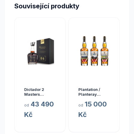
Související produkty
Dictador 2
Plantation /
Masters
Planteray
Glenfarclas
Planteray Multi
43 490
15 000
1977 45yo (3rd
Sada Single
od
od
Release)
Cask Prestige
Kč
Kč
Cellar 2024