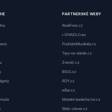
IE
PARTNERSKÉ WEBY
ílna
RealFree.cz
i-DIVADLO.eu
tness
PražskéMuzikály.cz
Tipy-na-dárek.cz
u
Zveráč.cz
g
BIGG.cz
dgety
RDY.cz
eBar.cz
 muže
Mobilní-kadeřnictví.cz
o
Web-clever.cz