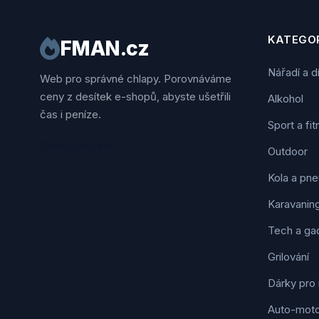
KATEGOR
FMAN.cz
Nářadí a d
Web pro správné chlapy. Porovnáváme
ceny z desítek e-shopů, abyste ušetřili
Alkohol
čas i peníze.
Sport a fi
Sledujte nás
Outdoor
Kola a pne
Karavanin
Tech a ga
Grilování
Dárky pro
Auto-mot