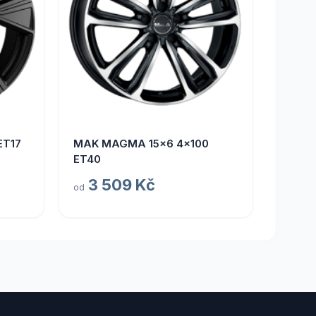
ET17
MAK MAGMA 15x6 4x100
ET40
3 509 Kč
od