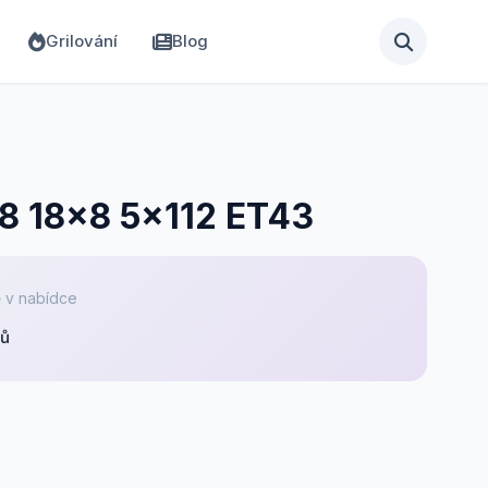
Grilování
Blog
8 18x8 5x112 ET43
 v nabídce
pů