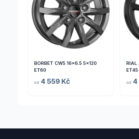
BORBET CW5 16x6.5 5x120
RIAL
ET60
ET45
4 559 Kč
4
od
od