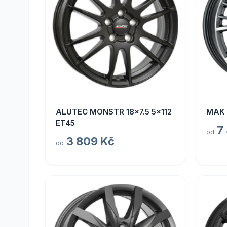
ALUTEC MONSTR 18x7.5 5x112
MAK 
ET45
7
od
3 809 Kč
od