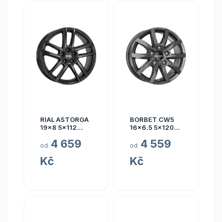
RIAL ASTORGA
BORBET CW5
19x8 5x112
16x6.5 5x120
ET45
ET60
4 659
4 559
od
od
Kč
Kč