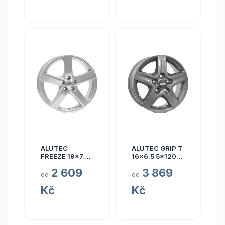
ALUTEC
ALUTEC GRIP T
FREEZE 19x7.5
16x6.5 5x120
5x110 ET40
ET50
2 609
3 869
od
od
Kč
Kč