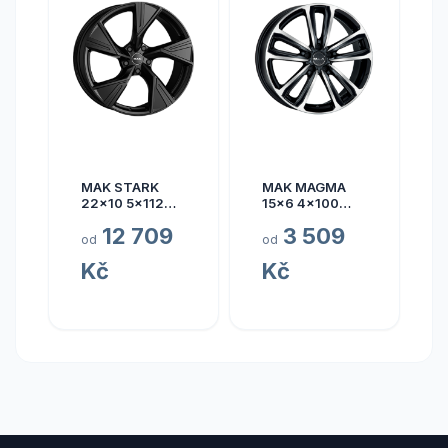
MAK STARK
MAK MAGMA
22x10 5x112
15x6 4x100
ET17
ET40
12 709
3 509
od
od
Kč
Kč