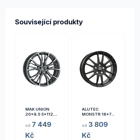
Související produkty
MAK UNION
ALUTEC
20x8.5 5x112
MONSTR 18x7.5
ET40
5x112 ET45
7 449
3 809
od
od
Kč
Kč