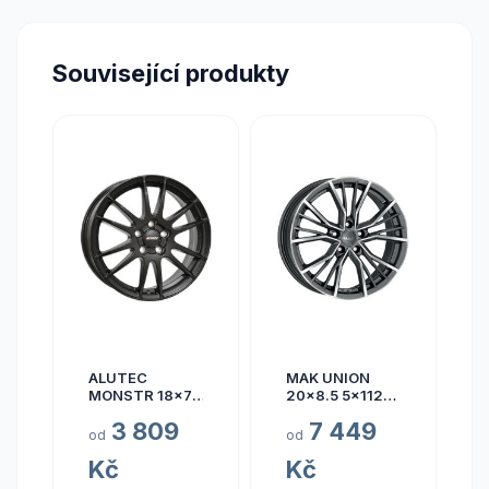
Související produkty
ALUTEC
MAK UNION
MONSTR 18x7.5
20x8.5 5x112
5x112 ET45
ET40
3 809
7 449
od
od
Kč
Kč