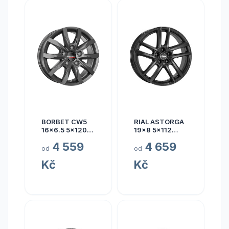
BORBET CW5
RIAL ASTORGA
16x6.5 5x120
19x8 5x112
ET60
ET45
4 559
4 659
od
od
Kč
Kč