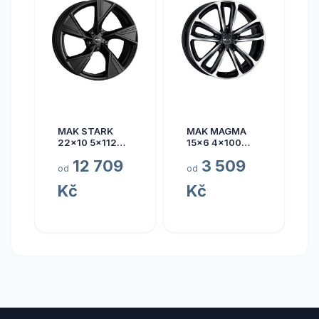
MAK STARK
MAK MAGMA
22x10 5x112
15x6 4x100
ET17
ET40
12 709
3 509
od
od
Kč
Kč