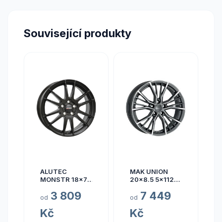
Související produkty
ALUTEC
MAK UNION
MONSTR 18x7.5
20x8.5 5x112
5x112 ET45
ET40
3 809
7 449
od
od
Kč
Kč