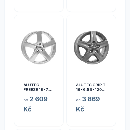
ALUTEC
ALUTEC GRIP T
FREEZE 19x7.5
16x6.5 5x120
5x110 ET40
ET50
2 609
3 869
od
od
Kč
Kč