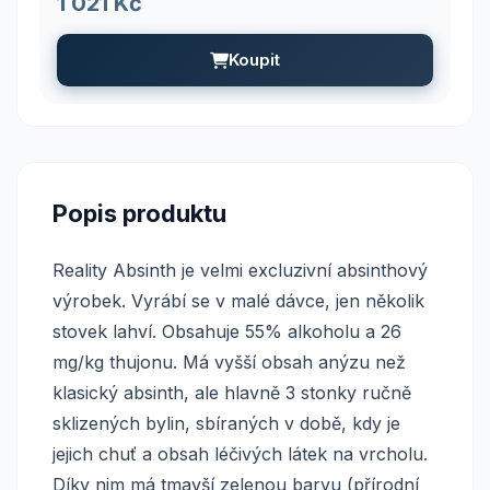
1 021 Kč
Koupit
Popis produktu
Reality Absinth je velmi excluzivní absinthový
výrobek. Vyrábí se v malé dávce, jen několik
stovek lahví. Obsahuje 55% alkoholu a 26
mg/kg thujonu. Má vyšší obsah anýzu než
klasický absinth, ale hlavně 3 stonky ručně
sklizených bylin, sbíraných v době, kdy je
jejich chuť a obsah léčivých látek na vrcholu.
Díky nim má tmavší zelenou barvu (přírodní