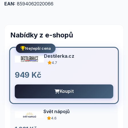
EAN:
8594062020066
Nabídky z e-shopů
Nejlepší cena
Destilerka.cz
4.7
949 Kč
Koupit
Svět nápojů
4.6