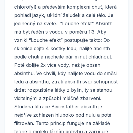
chlorofyl) a především komplexní chuť, která
pohladí jazyk, uklidní žaludek a celé tělo. Je
jedinečný na světě. “Louche efekt” Absinth
má byt ředěn s vodou v poměru 1:3. Aby
vznikl “Louche efekt” postupujte takto: Do
sklenice dejte 4 kostky ledu, nalijte absinth
podle chuti a nechejte pár minut chladnout.
Poté dolijte 2x více vody, než je obsah
absinthu. Ve chvíli, kdy nalijete vodu do směsi
ledu a absinthu, ztratí absinth svoji schopnost
držet rozpuštěné látky z bylin, ty se stanou
viditelnými a způsobí mléčné zbarvení.
Studená filtrace Bairnsfather absinth je
nejdříve zchlazen hluboko pod nulu a poté
filtrován. Tento princip funguje na základě
teorie o molekulárním pohybu a zaručuje