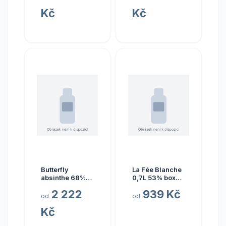
Kč
Kč
Butterfly
La Fée Blanche
absinthe 68%
0,7L 53% box
0,7 l (holá
(karton)
2 222
939 Kč
láhev)
od
od
Kč