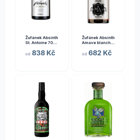
Žufánek Absinth
Žufánek Absinth
St. Antoine 70%
Amave blanche
0,5 l (holá
53% 0,5 l (holá
838 Kč
682 Kč
láhev)
láhev)
od
od