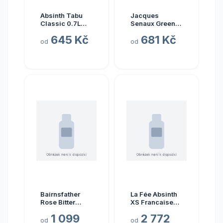
Absinth Tabu
Jacques
Classic 0.7L
Senaux Green
55% (holá
70% 0,7l
645 Kč
681 Kč
láhev)
od
od
Bairnsfather
La Fée Absinth
Rose Bitter
XS Francaise
Absinth 55%
68% 0.7l (holá
1 099
2 772
0,5L
lahev)
od
od