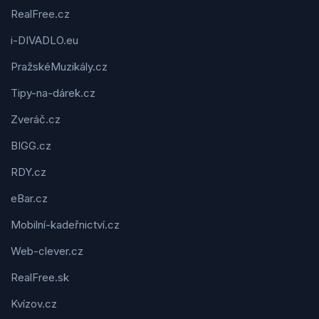
RealFree.cz
i-DIVADLO.eu
PražskéMuzikály.cz
Tipy-na-dárek.cz
Zveráč.cz
BIGG.cz
RDY.cz
eBar.cz
Mobilní-kadeřnictví.cz
Web-clever.cz
RealFree.sk
Kvízov.cz