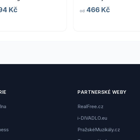
94 Kč
466 Kč
od
IE
PARTNERSKÉ WEBY
ílna
RealFree.cz
i-DIVADLO.eu
tness
PražskéMuzikály.cz