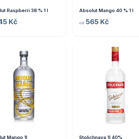
ut Raspberri 38 % 1 l
Absolut Mango 40 % 1 l
45 Kč
565 Kč
od
ut Mango 1l
Stolichnaya 1l 40%