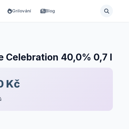
Grilování
Blog
e Celebration 40,0% 0,7 l
0 Kč
ů