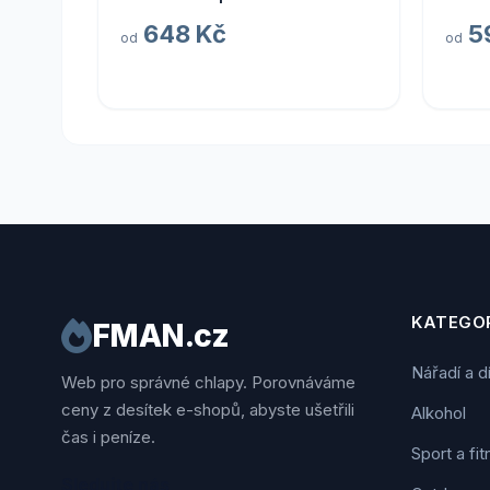
648 Kč
5
od
od
KATEGOR
FMAN.cz
Nářadí a d
Web pro správné chlapy. Porovnáváme
ceny z desítek e-shopů, abyste ušetřili
Alkohol
čas i peníze.
Sport a fi
Sledujte nás