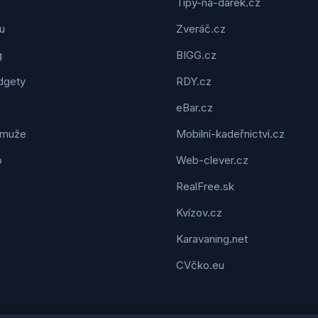
Tipy-na-dárek.cz
u
Zveráč.cz
g
BIGG.cz
dgety
RDY.cz
eBar.cz
 muže
Mobilní-kadeřnictví.cz
o
Web-clever.cz
RealFree.sk
Kvízov.cz
Karavaning.net
CVčko.eu