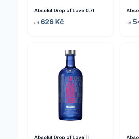
Absolut Drop of Love 0.7l
Absol
626 Kč
5
od
od
Absolut Drop of Love 1l
Absol