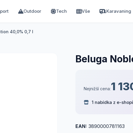
port
Outdoor
Tech
Vše
Karavaning
tion 40,0% 0,7 l
Beluga Nobl
1 13
Nejnižší cena:
1 nabídka z e-shop
EAN:
3890000781163