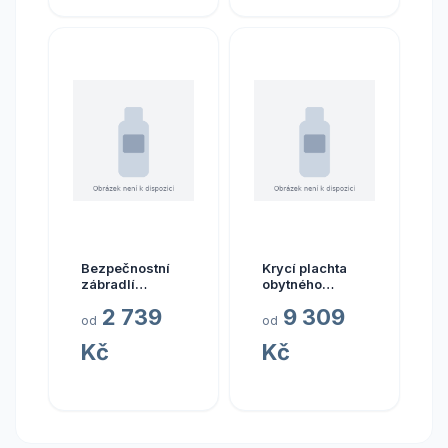
Bezpečnostní
Krycí plachta
zábradlí
obytného
Fiamma
automobilu
2 739
9 309
Security
EuroTrail délka
od
od
varianta
700–750 cm
Kč
Kč
Security 46