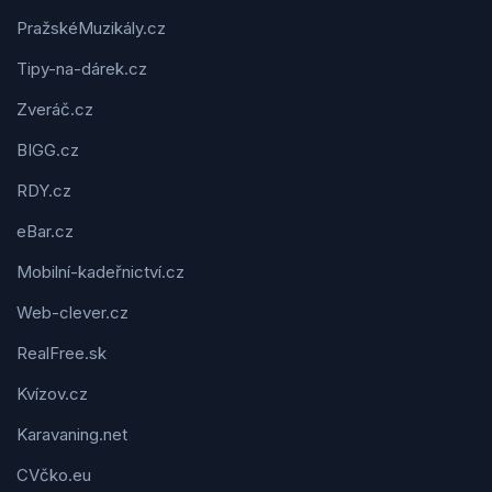
PražskéMuzikály.cz
Tipy-na-dárek.cz
Zveráč.cz
BIGG.cz
RDY.cz
eBar.cz
Mobilní-kadeřnictví.cz
Web-clever.cz
RealFree.sk
Kvízov.cz
Karavaning.net
CVčko.eu