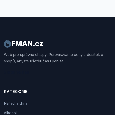
FMAN.cz
Web pro správné chlapy. Porovnáváme ceny z desítek e-
shopů, abyste ušetřili čas i peníze.
Sledujte nás
KATEGORIE
Nářadí a dílna
Alkohol