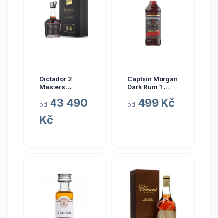
Dictador 2
Captain Morgan
Masters
Dark Rum 1l
Glenfarclas
40%
43 490
499 Kč
1977 45yo (3rd
od
od
Release)
Kč