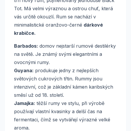
trh nový rum, pojmenovaný jednoduše Black
Tot. Má velmi výraznou a ostrou chuť, která
vás určitě okouzlí. Rum se nachází v
minimalistické oranžovo-černé
dárkové
krabičce.
Barbados:
domov nejstarší rumové destilérky
na světě. Je známý svými elegantními a
ovocnými rumy.
Guyana:
produkuje jedny z nejlepších
světových cukrových třtin. Rummy jsou
intenzivní, což je základní kámen karibských
směsí už od 18. století.
Jamajka:
těžší rumy ve stylu, při výrobě
používají vlastní kvasinky a delší čas na
fermentaci, čímž se vytvářejí výrazné velké
aroma.