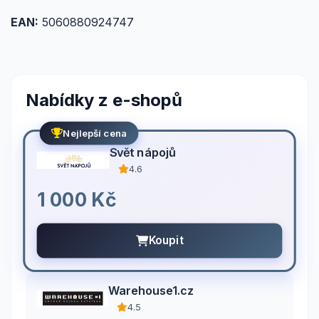
EAN:
5060880924747
Nabídky z e-shopů
Nejlepší cena
Svět nápojů
4.6
1 000 Kč
Koupit
Warehouse1.cz
4.5