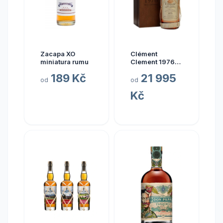
Zacapa XO
Clément
miniatura rumu
Clement 1976
0.7l
189 Kč
21 995
od
od
Kč