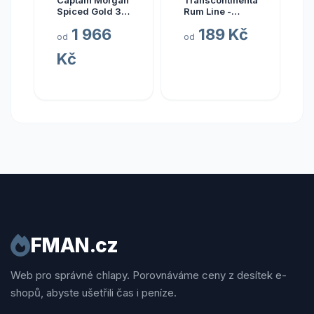
Captain Morgan
Transcontinental
Spiced Gold 3l
Rum Line -
35%
AUSTRALIA
1 966
189 Kč
2015
od
od
Kč
FMAN.cz
Web pro správné chlapy. Porovnáváme ceny z desítek e-
shopů, abyste ušetřili čas i peníze.