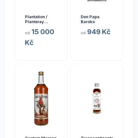
Plantation /
Don Papa
Planteray
Baroko
Planteray Multi
15 000
949 Kč
Sada Single
od
od
Cask Prestige
Kč
Cellar 2024