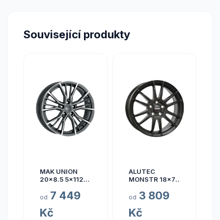
Související produkty
MAK UNION
ALUTEC
20x8.5 5x112
MONSTR 18x7.5
ET40
5x112 ET45
7 449
3 809
od
od
Kč
Kč