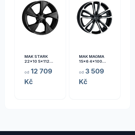
MAK STARK
MAK MAGMA
22x10 5x112
15x6 4x100
ET17
ET40
12 709
3 509
od
od
Kč
Kč