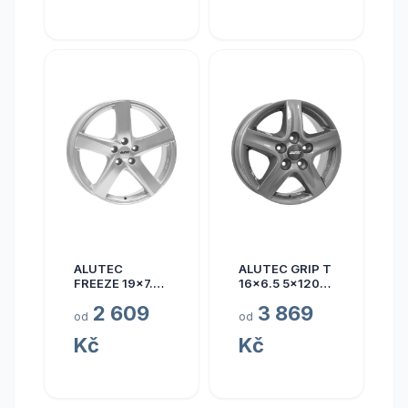
ALUTEC
ALUTEC GRIP T
FREEZE 19x7.5
16x6.5 5x120
5x110 ET40
ET50
2 609
3 869
od
od
Kč
Kč