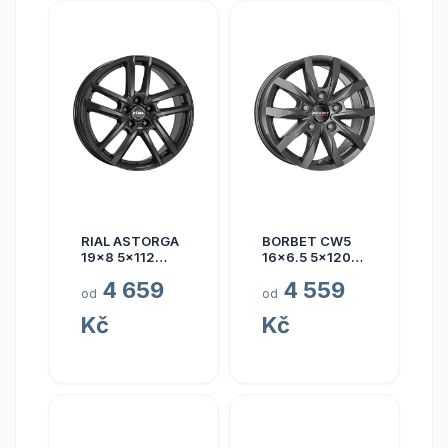
RIAL ASTORGA
BORBET CW5
19x8 5x112
16x6.5 5x120
ET45
ET60
4 659
4 559
od
od
Kč
Kč