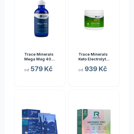
Trace Minerals
Trace Minerals
Mega Mag 400
Keto Electrolyte
mg, hořčík s
Powder, Keto
579 Kč
939 Kč
elektrolyty, 118
elektrolyty v
od
od
ml
prášku, citrón a
limetka, 330 g