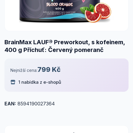
BrainMax LAUF® Preworkout, s kofeinem,
400 g Příchuť: Červený pomeranč
799 Kč
Nejnižší cena:
1 nabídka z e-shopů
EAN:
8594190027364