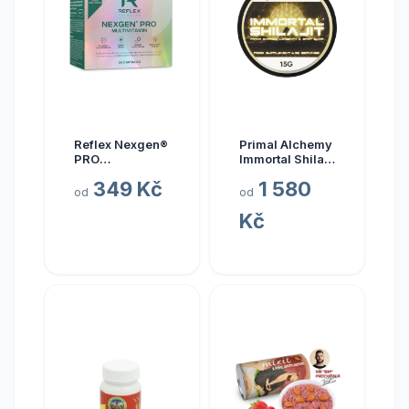
Reflex Nexgen®
Primal Alchemy
PRO
Immortal Shilajit
Multivitamín
Hmotnost: 15
349 Kč
1 580
NEW, 90 kapslí
gramů
od
od
Kč