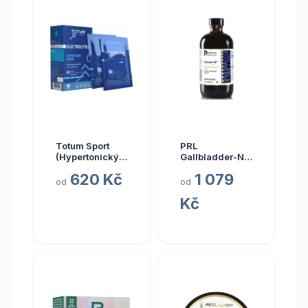
Totum Sport
PRL
(Hypertonický
Gallbladder-ND,
nápoj z mořské
zdraví žlučníku,
620 Kč
1 079
vody), 10 x 20
237 ml
od
od
ml
Kč