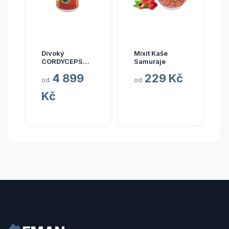
Divoký
Mixit Kaše
CORDYCEPS
Samuraje
pravý (Bhútán),
4 899
229 Kč
30 kapslí
od
od
Kč