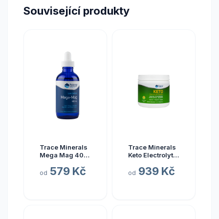
Související produkty
Trace Minerals
Trace Minerals
Mega Mag 400
Keto Electrolyte
mg, hořčík s
Powder, Keto
579 Kč
939 Kč
elektrolyty, 118
elektrolyty v
od
od
ml
prášku, citrón a
limetka, 330 g