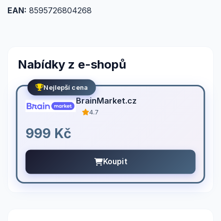
EAN:
8595726804268
Nabídky z e-shopů
Nejlepší cena
BrainMarket.cz
4.7
999 Kč
Koupit