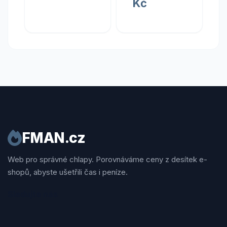
Kč
407 mm
FMAN.cz
Web pro správné chlapy. Porovnáváme ceny z desítek e-
shopů, abyste ušetřili čas i peníze.
Sledujte nás