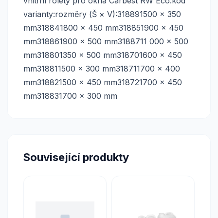
vnitřní rolety pro okna Carbest RW Eco:kód
varianty:rozměry (Š × V):318891500 × 350
mm318841800 × 450 mm318851900 × 450
mm318861900 × 500 mm3188711 000 × 500
mm318801350 × 500 mm318701600 × 450
mm318811500 × 300 mm318711700 × 400
mm318821500 × 450 mm318721700 × 450
mm318831700 × 300 mm
Související produkty