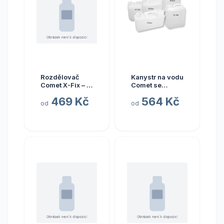
Rozdělovač
Kanystr na vodu
Comet X-Fix – 5
Comet se
vstupů
širokým hrdlem
469 Kč
564 Kč
- uzávěr DIN 96
od
od
Varianta: 19 l -
bez víka