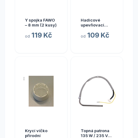
Y spojka FAWO
Hadicové
– 8 mm (2 kusy)
upevňovací
svorky FAWO (5
119 Kč
109 Kč
kusů)
od
od
Krycí víčko
Topná patrona
přírodní
135 W / 235 V