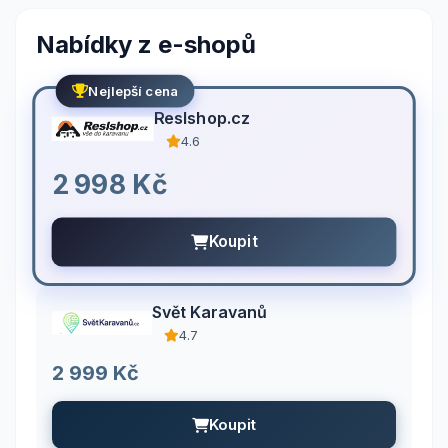
Nabídky z e-shopů
Nejlepší cena
Reslshop.cz
4.6
2 998 Kč
Koupit
Svět Karavanů
4.7
2 999 Kč
Koupit