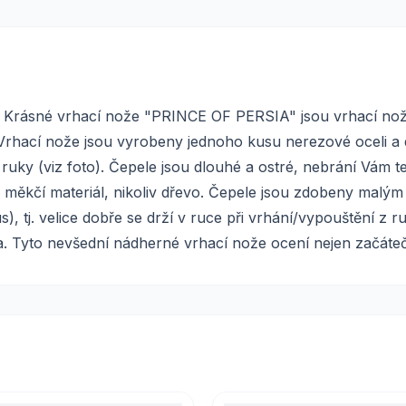
 Krásné vrhací nože "PRINCE OF PERSIA" jsou vrhací nože
Vrhací nože jsou vyrobeny jednoho kusu nerezové oceli a dr
ky (viz foto). Čepele jsou dlouhé a ostré, nebrání Vám tedy
na měkčí materiál, nikoliv dřevo. Čepele jsou zdobeny mal
, tj. velice dobře se drží v ruce při vrhání/vypouštění z ru
 Tyto nevšední nádherné vrhací nože ocení nejen začátečníci