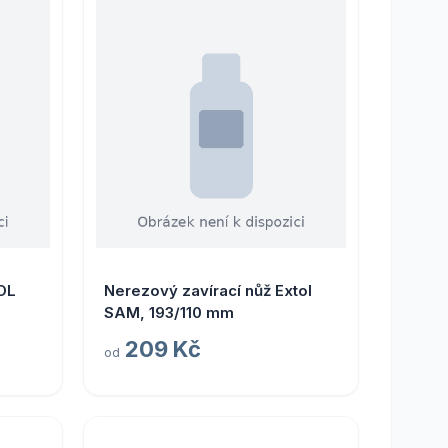
OL
Nerezový zavírací nůž Extol
SAM, 193/110 mm
209 Kč
od