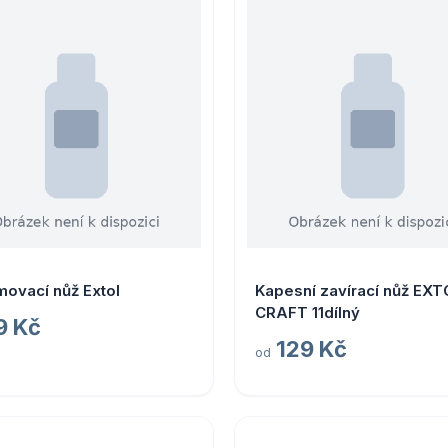
ovací nůž Extol
Kapesní zavírací nůž EXT
CRAFT 11dílný
9 Kč
129 Kč
od