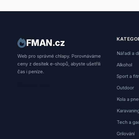
KATEGOR
FMAN.cz
Nářadí a d
Web pro správné chlapy. Porovnáváme
ceny z desítek e-shopů, abyste ušetřili
Alkohol
čas i peníze.
Sport a fi
Sledujte nás
Outdoor
Kola a pne
Karavanin
Tech a ga
Grilování