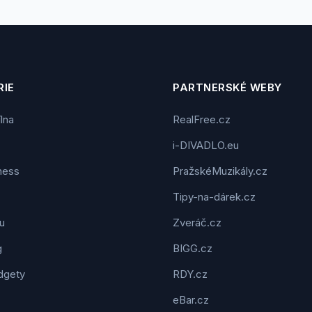
IE
PARTNERSKÉ WEBY
ílna
RealFree.cz
i-DIVADLO.eu
tness
PražskéMuzikály.cz
Tipy-na-dárek.cz
u
Zveráč.cz
g
BIGG.cz
dgety
RDY.cz
eBar.cz