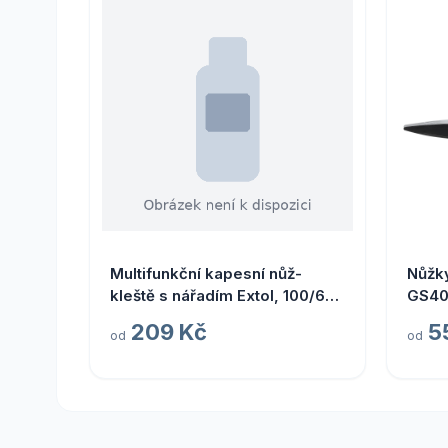
Multifunkční kapesní nůž-
Nůžk
kleště s nářadím Extol, 100/67
GS40 
mm
209 Kč
5
od
od