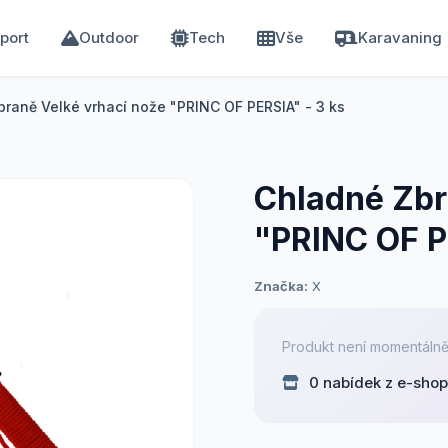
port
Outdoor
Tech
Vše
Karavaning
raně Velké vrhací nože "PRINC OF PERSIA" - 3 ks
Chladné Zbr
"PRINC OF P
Značka:
X
Produkt není momentálně
0 nabídek z e-sho