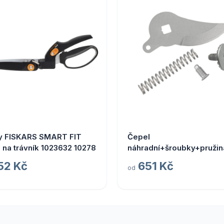
y FISKARS SMART FIT
Čepel
na trávník 1023632 10278
náhradní+šroubky+pružin
FISKARS k nůžkám P100
52 Kč
651 Kč
od
1026279 09966