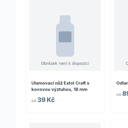
Ulamovací nůž Extol Craft s
Odlam
kovovou výztuhou, 18 mm
8
od
39 Kč
od