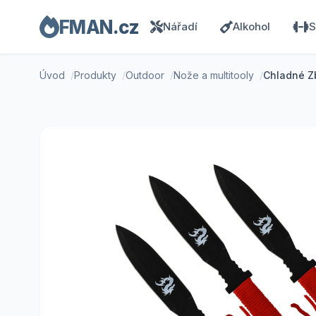
FMAN.cz
Nářadí
Alkohol
S
Úvod
Produkty
Outdoor
Nože a multitooly
Chladné Zb