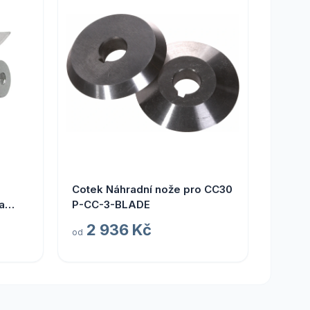
Cotek Náhradní nože pro CC30
a
P-CC-3-BLADE
2 936 Kč
od