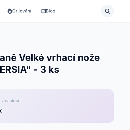
Grilování
Blog
aně Velké vrhací nože
ERSIA" - 3 ks
 v nabídce
pů