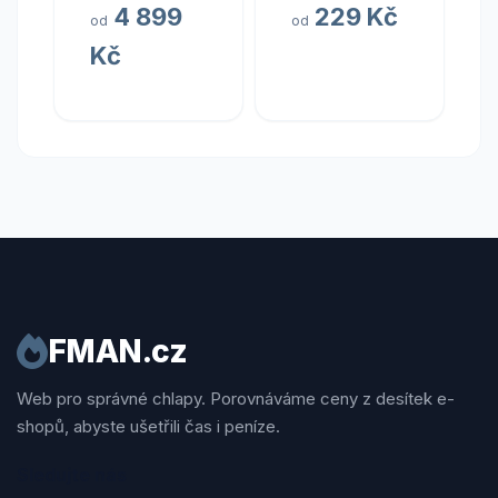
4 899
229 Kč
30 kapslí
od
od
Kč
FMAN.cz
Web pro správné chlapy. Porovnáváme ceny z desítek e-
shopů, abyste ušetřili čas i peníze.
Sledujte nás