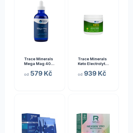
Trace Minerals
Trace Minerals
Mega Mag 400
Keto Electrolyte
mg, hořčík s
Powder, Keto
579 Kč
939 Kč
elektrolyty, 118
elektrolyty v
od
od
ml
prášku, citrón a
limetka, 330 g