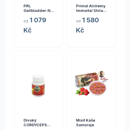
PRL
Primal Alchemy
Gallbladder-ND,
Immortal Shilajit
zdraví žlučníku,
Hmotnost: 15
1 079
1 580
237 ml
gramů
od
od
Kč
Kč
Divoký
Mixit Kaše
CORDYCEPS
Samuraje
pravý (Bhútán),