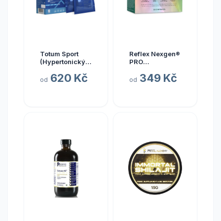
Totum Sport
Reflex Nexgen®
(Hypertonický
PRO
nápoj z mořské
Multivitamín
620 Kč
349 Kč
vody), 10 x 20
NEW, 90 kapslí
od
od
ml