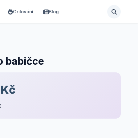
Grilování
Blog
o babičce
 Kč
ů