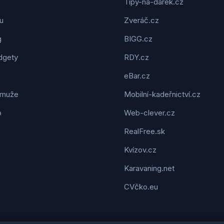
Tipy-na-dárek.cz
u
Zveráč.cz
g
BIGG.cz
dgety
RDY.cz
eBar.cz
 muže
Mobilní-kadeřnictví.cz
o
Web-clever.cz
RealFree.sk
Kvízov.cz
Karavaning.net
CVčko.eu