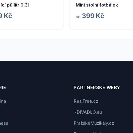
cí půllitr 0,3l
Mini stolní fotbálek
9 Kč
399 Kč
od
IE
PARTNERSKÉ WEBY
ílna
RealFree.cz
i-DIVADLO.eu
tness
PražskéMuzikály.cz