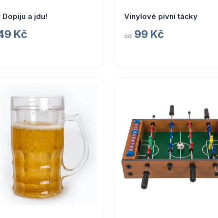
r Dopiju a jdu!
Vinylové pivní tácky
49 Kč
99 Kč
od