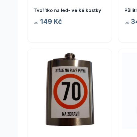
Tvořítko na led- velké kostky
Půllit
149 Kč
3
od
od