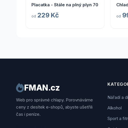
Placatka - Stále na plný plyn 70
Chladí
229 Kč
9
od
od
KATEGOR
FMAN.cz
Nářadí a d
Web pro správné chlapy. Porovnáváme
ceny z desítek e-shopů, abyste ušetřili
Alkohol
čas i peníze.
Sport a fi
Sledujte nás