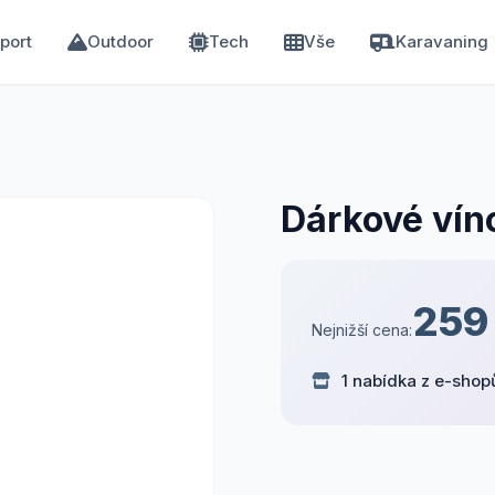
port
Outdoor
Tech
Vše
Karavaning
e
Dárkové vín
259
Nejnižší cena:
1 nabídka z e-shop