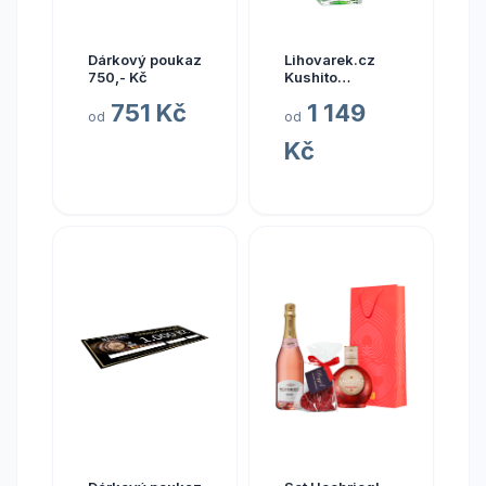
Dárkový poukaz
Lihovarek.cz
750,- Kč
Kushito
(Variace na
751 Kč
1 149
Mojito)
od
od
Kč