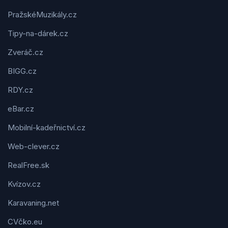
PražskéMuzikály.cz
Tipy-na-dárek.cz
Zveráč.cz
BIGG.cz
RDY.cz
eBar.cz
Mobilní-kadeřnictví.cz
Web-clever.cz
RealFree.sk
Kvízov.cz
Karavaning.net
CVčko.eu