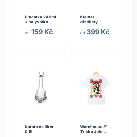
Placatka 240ml
Kleiner
+ nalývátko
distillery
Kleiner dárková
159 Kč
399 Kč
krabička
od
od
Karafa na likér
Warehouse #1
0,5l
Tričko John
Crow Bílé XL