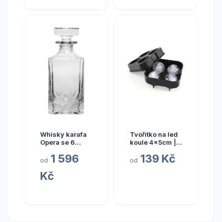
Whisky karafa
Tvořítko na led
Opera se 6
koule 4x5cm |
skleničkami
Destilerka.cz
1 596
139 Kč
2,55l
od
od
Kč