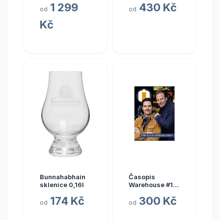
1 299
430 Kč
od
od
Kč
Bunnahabhain
Časopis
sklenice 0,16l
Warehouse #1
33 0,0%
174 Kč
300 Kč
od
od