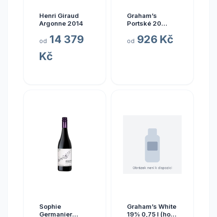
Henri Giraud
Graham’s
Argonne 2014
Portské 20
anos 20% 0,75 l
14 379
926 Kč
(karton)
od
od
Kč
Sophie
Graham’s White
Germanier
19% 0,75 l (holá