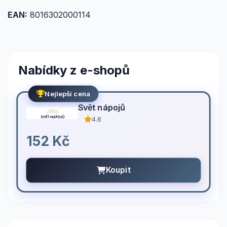
EAN:
8016302000114
Nabídky z e-shopů
Nejlepší cena
Svět nápojů
4.6
152 Kč
Koupit