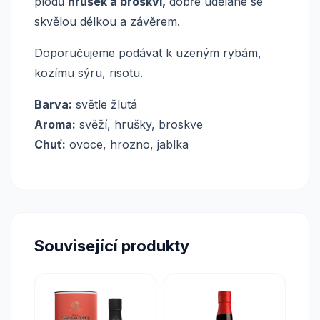
plodů
hrušek a broskví,
dobře udělané se
skvělou délkou a závěrem.
Doporučujeme podávat k uzeným rybám,
kozímu sýru, risotu.
Barva:
světle žlutá
Aroma:
svěží, hrušky, broskve
Chuť:
ovoce, hrozno, jablka
Související produkty