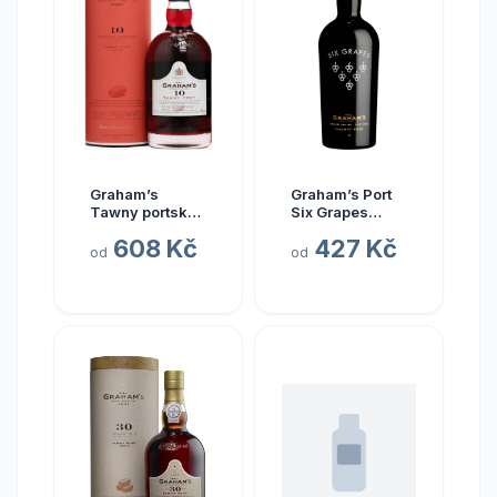
Graham’s
Graham’s Port
Tawny portské
Six Grapes
10y 20% 0,75 l
reserve 20%
608 Kč
427 Kč
(holá láhev)
0,75 l (holá
od
od
láhev)