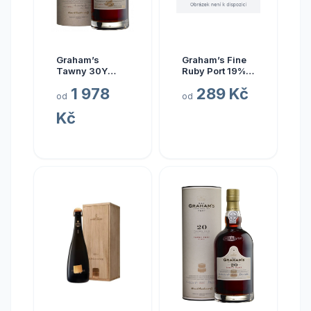
Graham’s
Graham’s Fine
Tawny 30Y
Ruby Port 19%
20% 0,75 l
0,75 l (holá
1 978
289 Kč
(tuba)
láhev)
od
od
Kč