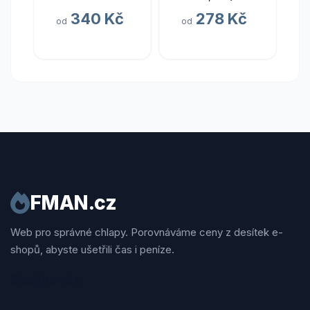
Pinotage
láhev)
340 Kč
278 Kč
od
od
FMAN.cz
Web pro správné chlapy. Porovnáváme ceny z desítek e-
shopů, abyste ušetřili čas i peníze.
Sledujte nás