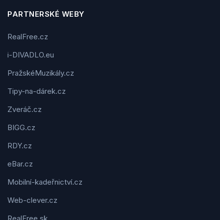
PARTNERSKÉ WEBY
RealFree.cz
i-DIVADLO.eu
PražskéMuzikály.cz
Tipy-na-dárek.cz
Zveráč.cz
BIGG.cz
RDY.cz
eBar.cz
Mobilní-kadeřnictví.cz
Web-clever.cz
RealFree.sk