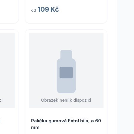
109 Kč
od
 Step
l
Palička gumová Extol bílá, ø 60
mm