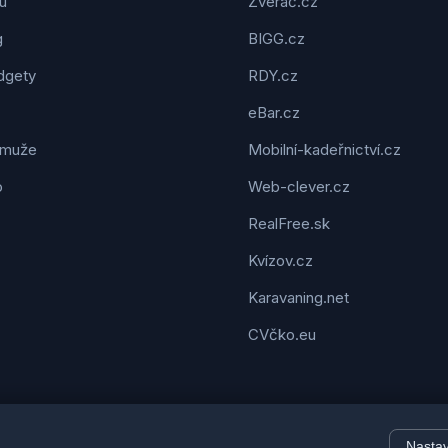
u
Zveráč.cz
g
BIGG.cz
dgety
RDY.cz
eBar.cz
 muže
Mobilní-kadeřnictví.cz
o
Web-clever.cz
RealFree.sk
Kvízov.cz
Karavaning.net
CVčko.eu
Nasta
© 2026 