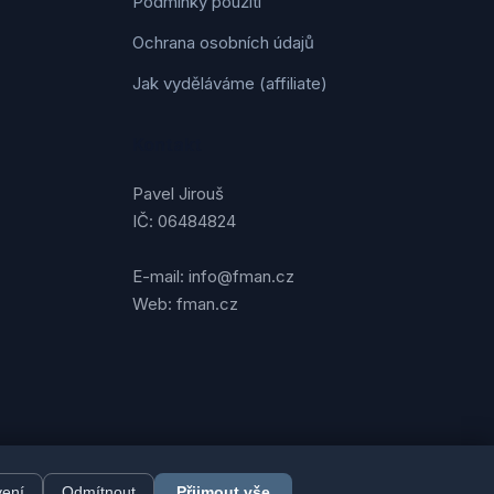
Podmínky použití
Ochrana osobních údajů
Jak vyděláváme (affiliate)
Kontakt
Pavel Jirouš
IČ: 06484824
E-mail: info@fman.cz
Web: fman.cz
vení
Odmítnout
Přijmout vše
FMAN.cz. Všechna práva vyhrazena. | Vytvořil
Pavel Jirouš