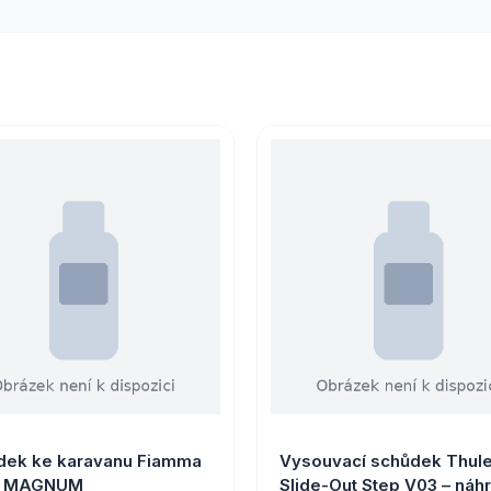
dek ke karavanu Fiamma
Vysouvací schůdek Thul
P MAGNUM
Slide-Out Step V03 – náh