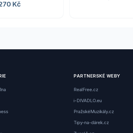
 270 Kč
IE
PARTNERSKÉ WEBY
ílna
RealFree.cz
i-DIVADLO.eu
tness
PražskéMuzikály.cz
Tipy-na-dárek.cz