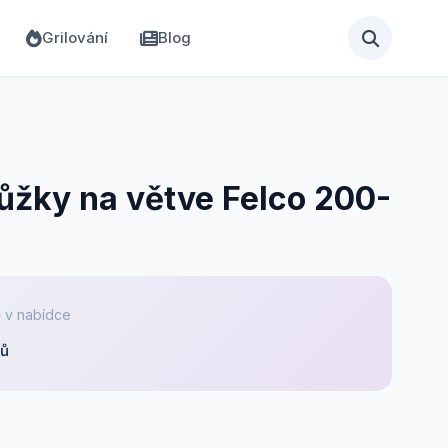
Grilování
Blog
ůžky na větve Felco 200-
 v nabídce
pů