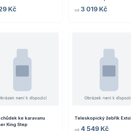
díly varianta 7. kompletní
29 Kč
3 019 Kč
od
stupátko Thule Slide-Out
Manual
schůdek ke karavanu
Teleskopický žebřík Exto
er King Step
4 549 Kč
od