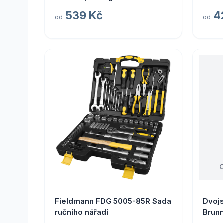
539 Kč
4
od
od
Fieldmann FDG 5005-85R Sada
Dvoj
ručního nářadí
Brunn