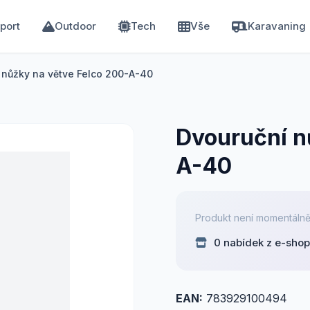
port
Outdoor
Tech
Vše
Karavaning
 nůžky na větve Felco 200-A-40
Dvouruční n
A-40
Produkt není momentálně
0 nabídek z e-sho
EAN:
783929100494