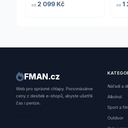
2 099 Kč
1
od
od
KATEGOR
FMAN.cz
Nářadí a d
Web pro správné chlapy. Porovnáváme
ceny z desítek e-shopů, abyste ušetřili
Alkohol
čas i peníze.
Sport a fi
Sledujte nás
Outdoor