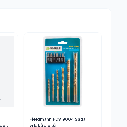
e
Fieldmann FDV 9004 Sada
radní
vrtáků a bitů