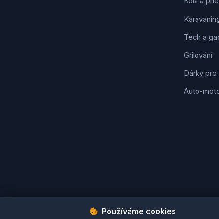
Kola a pne
Karavanin
Tech a ga
Grilování
Dárky pro
Auto-mot
Používáme cookies
Podmínky použití
Ochrana osobních údajů
Cookies