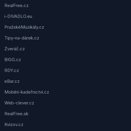
RealFree.cz
i-DIVADLO.eu
PražskéMuzikály.cz
Tipy-na-dárek.cz
Zveráč.cz
BIGG.cz
RDY.cz
eBar.cz
Mobilní-kadeřnictví.cz
Web-clever.cz
RealFree.sk
Kvízov.cz