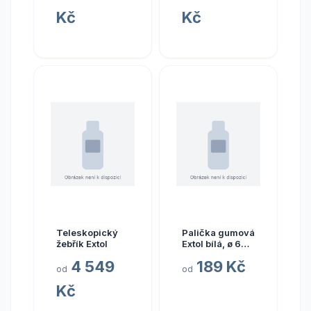
Kč
Kč
Teleskopický
Palička gumová
žebřík Extol
Extol bílá, ø 60
mm
4 549
189 Kč
od
od
Kč