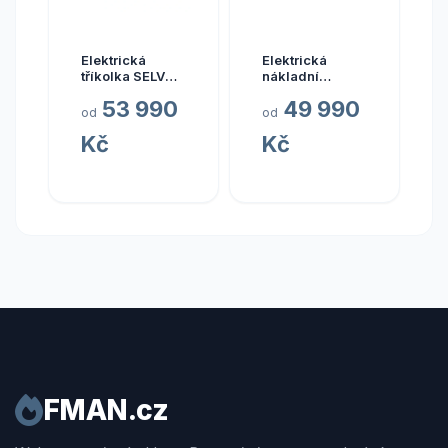
Elektrická
Elektrická
tříkolka SELVO
nákladní
31000LiEb
tříkolka Selvo
53 990
49 990
(Seniorský
WORK 10
od
od
vozík Selvo pro
Kč
Kč
seniory - vínová
metalíza - led
světla)
FMAN.cz