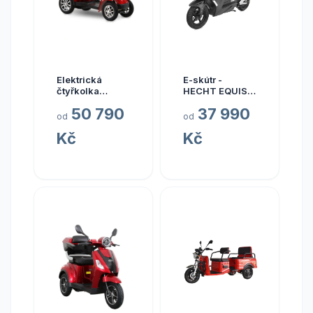
Elektrická
E-skútr -
čtyřkolka
HECHT EQUIS
SELVO 41000 s
BLACK
50 790
37 990
balancérem
(Elektrický
od
od
(Seniorský
skútr s
Kč
Kč
vozík Selvo pro
homologací)
seniory - vínová
metalíza)