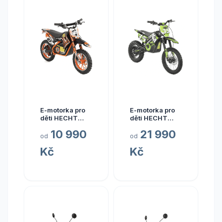
E-motorka pro
E-motorka pro
děti HECHT
děti HECHT
Accu minicross
Accu minicross
10 990
21 990
- 54500 (Dětská
59150 Green
od
od
aku motorka)
(Dětská aku
Kč
Kč
motorka)