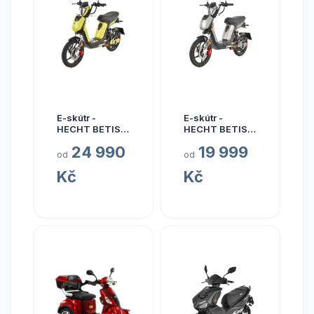
E-skútr -
E-skútr -
HECHT BETIS
HECHT BETIS
GREEN
SILVER
24 990
19 999
(Elektrický
(Elektrický
od
od
skútr s
skútr s
Kč
Kč
homologací)
homologací)