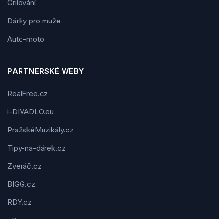
Grilování
Dárky pro muže
Auto-moto
PARTNERSKÉ WEBY
RealFree.cz
i-DIVADLO.eu
PražskéMuzikály.cz
Tipy-na-dárek.cz
Zveráč.cz
BIGG.cz
RDY.cz