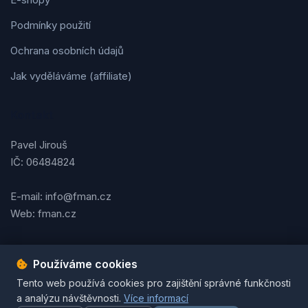
Podmínky použití
Ochrana osobních údajů
Jak vyděláváme (affiliate)
Kontakt
Pavel Jirouš
IČ: 06484824
E-mail: info@fman.cz
Web: fman.cz
Používáme cookies
Podmínky použití
Ochrana osobních údajů
Cookies
Tento web používá cookies pro zajištění správné funkčnosti
© 2026 FMAN.cz. Všechna práva vyhrazena. | Vytvořil
Pavel
a analýzu návštěvnosti.
Více informací