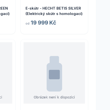
REEN
E-skútr - HECHT BETIS SILVER
ogací)
(Elektrický skútr s homologací)
19 999 Kč
od