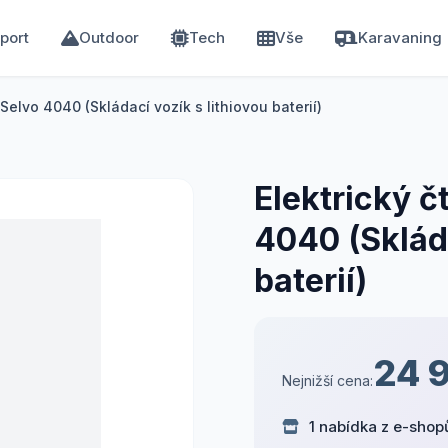
port
Outdoor
Tech
Vše
Karavaning
 Selvo 4040 (Skládací vozík s lithiovou baterií)
Elektrický č
4040 (Skláda
baterií)
24 
Nejnižší cena:
1 nabídka z e-shop