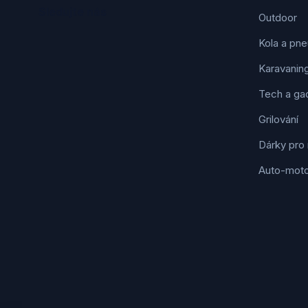
Sledujte nás
Outdoor
Kola a pne
Karavanin
Tech a ga
Grilování
Dárky pro
Auto-mot