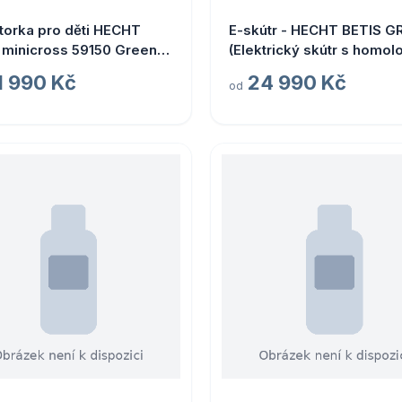
orka pro děti HECHT
E-skútr - HECHT BETIS G
 minicross 59150 Green
(Elektrický skútr s homol
ká aku motorka)
1 990 Kč
24 990 Kč
od