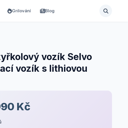
Grilování
Blog
tyřkolový vozík Selvo
cí vozík s lithiovou
990 Kč
ů