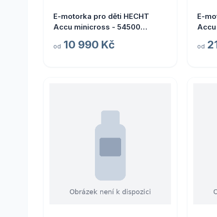
E-motorka pro děti HECHT
E-mot
Accu minicross - 54500
Accu
(Dětská aku motorka)
(Děts
10 990 Kč
2
od
od