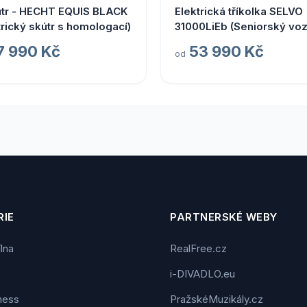
útr - HECHT EQUIS BLACK
Elektrická tříkolka SELVO
trický skútr s homologací)
31000LiEb (Seniorský voz
Selvo pro seniory - vínov
7 990 Kč
53 990 Kč
od
metalíza - led světla)
IE
PARTNERSKÉ WEBY
ílna
RealFree.cz
i-DIVADLO.eu
tness
PražskéMuzikály.cz