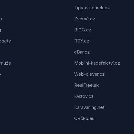
Tipy-na-dárek.cz
u
Zveráč.cz
g
BIGG.cz
dgety
RDY.cz
eBar.cz
 muže
Mobilní-kadeřnictví.cz
o
Web-clever.cz
RealFree.sk
Kvízov.cz
Karavaning.net
CVčko.eu