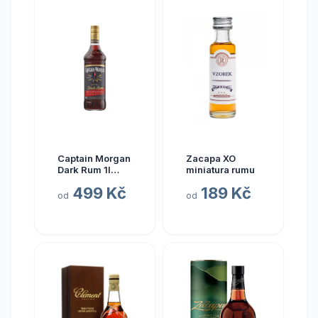
Captain Morgan
Zacapa XO
Dark Rum 1l
miniatura rumu
40%
499 Kč
189 Kč
od
od