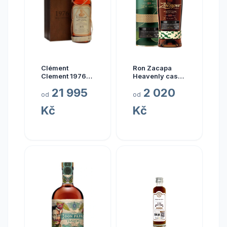
Clément
Ron Zacapa
Clement 1976
Heavenly cask
0.7l
collection El
21 995
2 020
Alma 23y 40%
od
od
0,7 l (tuba)
Kč
Kč