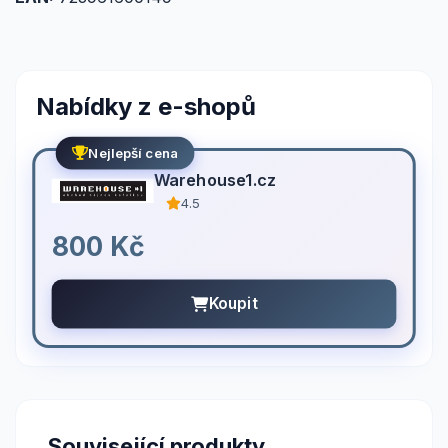
Nabídky z e-shopů
Nejlepší cena
Warehouse1.cz
4.5
800 Kč
Koupit
Související produkty