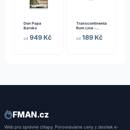
Don Papa
Transcontinental
Baroko
Rum Line -
AUSTRALIA
949 Kč
189 Kč
2015
od
od
FMAN.cz
Web pro správné chlapy. Porovnáváme ceny z desítek e-