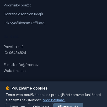
Podmínky použití
Ochrana osobních údajů
Jak vyděláváme (affiliate)
Kontakt
Pavel Jirouš
IČ: 06484824
E-mail: info@fman.cz
Web: fman.cz
Používáme cookies
Podmínky použití
Ochrana osobních údajů
Cookies
Tento web používá cookies pro zajištění správné funkčnosti
© 2026 FMAN.cz. Všechna práva vyhrazena. | Vytvořil
Pavel
a analýzu návštěvnosti.
Více informací
Jirouš
Nastavení
Odmítnout
Přijmout vše