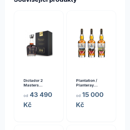
Dictador 2
Plantation /
Masters
Planteray
Glenfarclas
Planteray Multi
43 490
15 000
1977 45yo (3rd
Sada Single
od
od
Release)
Cask Prestige
Kč
Kč
Cellar 2024