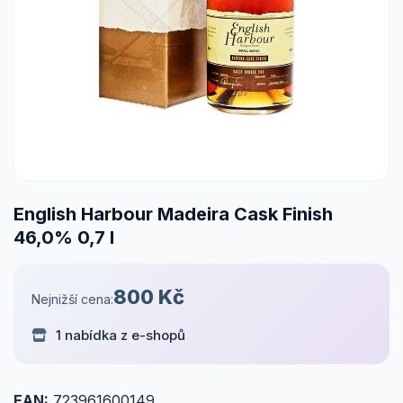
English Harbour Madeira Cask Finish
46,0% 0,7 l
800 Kč
Nejnižší cena:
1 nabídka z e-shopů
EAN:
723961600149