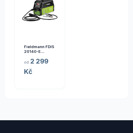
Fieldmann FDIS
20140-E
Svářečka
2 299
od
Kč