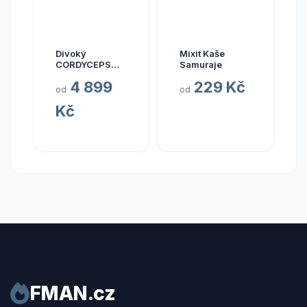
Divoký
Mixit Kaše
CORDYCEPS
Samuraje
pravý (Bhútán),
4 899
229 Kč
30 kapslí
od
od
Kč
FMAN.cz