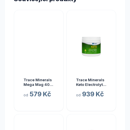
Trace Minerals
Trace Minerals
Mega Mag 400
Keto Electrolyte
mg, hořčík s
Powder, Keto
579 Kč
939 Kč
elektrolyty, 118
elektrolyty v
od
od
ml
prášku, citrón a
limetka, 330 g