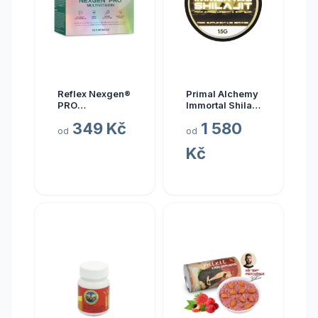
Reflex Nexgen®
Primal Alchemy
PRO
Immortal Shilajit
Multivitamín
Hmotnost: 15
349 Kč
1 580
NEW, 90 kapslí
gramů
od
od
Kč