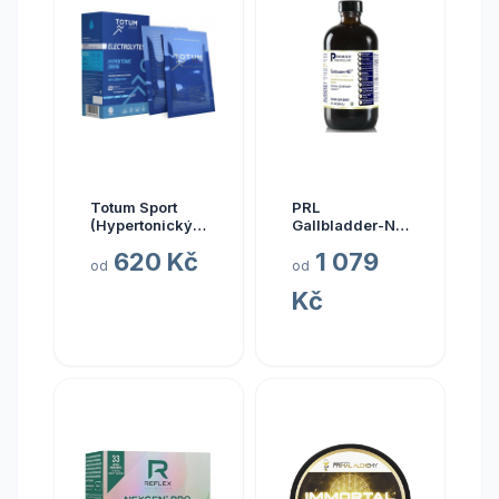
Totum Sport
PRL
(Hypertonický
Gallbladder-ND,
nápoj z mořské
zdraví žlučníku,
620 Kč
1 079
vody), 10 x 20
237 ml
od
od
ml
Kč