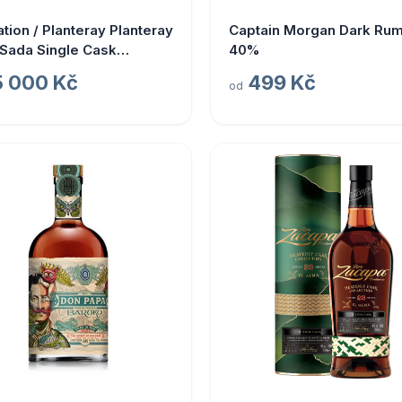
ation / Planteray Planteray
Captain Morgan Dark Rum 
 Sada Single Cask
40%
ige Cellar 2024
5 000 Kč
499 Kč
od