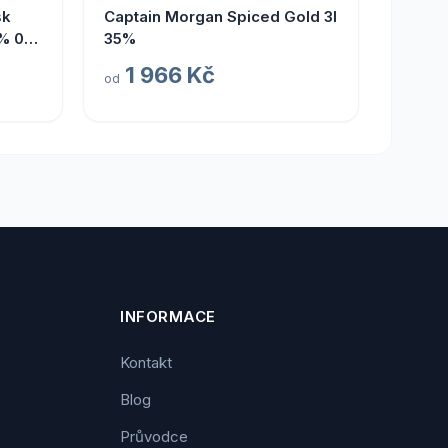
sk
Captain Morgan Spiced Gold 3l
% 0,7
35%
1 966 Kč
od
INFORMACE
Kontakt
Blog
Průvodce