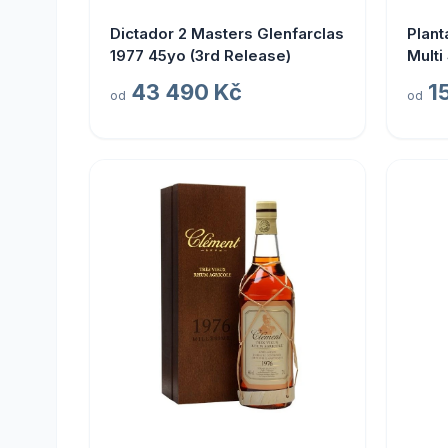
Dictador 2 Masters Glenfarclas
Plant
1977 45yo (3rd Release)
Multi
Prest
43 490 Kč
1
od
od