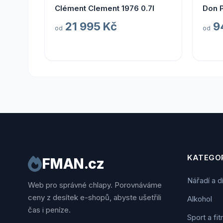
Clément Clement 1976 0.7l
Don 
21 995 Kč
9
od
od
KATEGOR
FMAN.cz
Nářadí a d
Web pro správné chlapy. Porovnáváme
ceny z desítek e-shopů, abyste ušetřili
Alkohol
čas i peníze.
Sport a fi