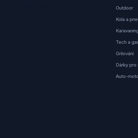
Sledujte nás
Outdoor
Kola a pne
Karavanin
Tech a ga
Grilování
Dárky pro
Auto-mot