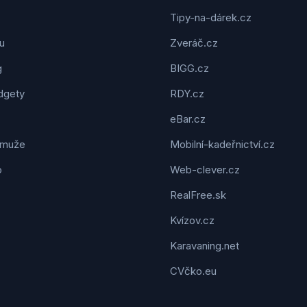
Tipy-na-dárek.cz
u
Zveráč.cz
g
BIGG.cz
dgety
RDY.cz
eBar.cz
 muže
Mobilní-kadeřnictví.cz
o
Web-clever.cz
RealFree.sk
Kvízov.cz
Karavaning.net
CVčko.eu