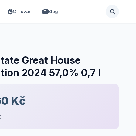
Grilování
Blog
tate Great House
dition 2024 57,0% 0,7 l
60 Kč
ů