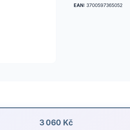
EAN:
3700597365052
3 060 Kč