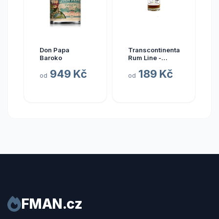
Don Papa
Transcontinental
Baroko
Rum Line -
AUSTRALIA
949 Kč
189 Kč
2015
od
od
FMAN.cz