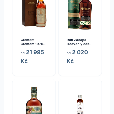
Clément
Ron Zacapa
Clement 1976
Heavenly cask
0.7l
collection El
21 995
2 020
Alma 23y 40%
od
od
0,7 l (tuba)
Kč
Kč