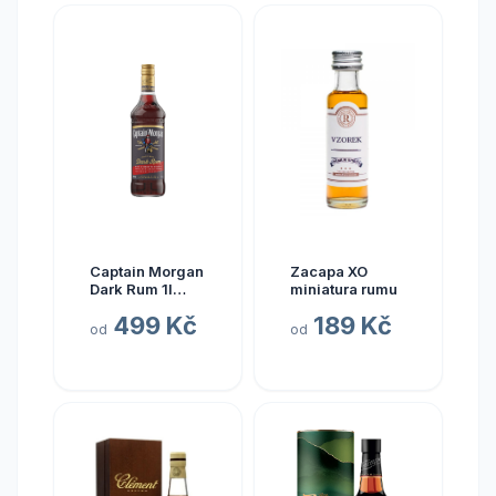
Captain Morgan
Zacapa XO
Dark Rum 1l
miniatura rumu
40%
499 Kč
189 Kč
od
od