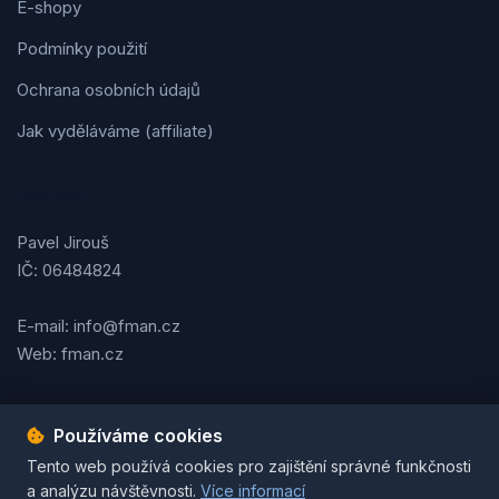
E-shopy
Podmínky použití
Ochrana osobních údajů
Jak vyděláváme (affiliate)
Kontakt
Pavel Jirouš
IČ: 06484824
E-mail: info@fman.cz
Web: fman.cz
Používáme cookies
Podmínky použití
Ochrana osobních údajů
Cookies
Tento web používá cookies pro zajištění správné funkčnosti
© 2026 FMAN.cz. Všechna práva vyhrazena. | Vytvořil
Pavel
a analýzu návštěvnosti.
Více informací