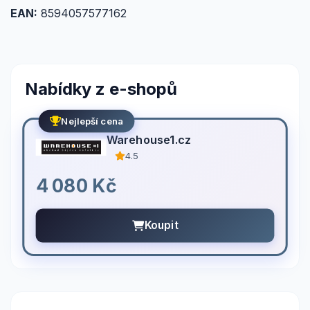
EAN:
8594057577162
Nabídky z e-shopů
Nejlepší cena
Warehouse1.cz
4.5
4 080 Kč
Koupit