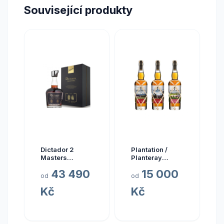
Související produkty
Dictador 2
Plantation /
Masters
Planteray
Glenfarclas
Planteray Multi
43 490
15 000
1977 45yo (3rd
Sada Single
od
od
Release)
Cask Prestige
Kč
Kč
Cellar 2024