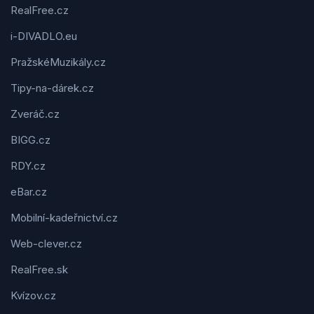
RealFree.cz
i-DIVADLO.eu
PražskéMuzikály.cz
Tipy-na-dárek.cz
Zveráč.cz
BIGG.cz
RDY.cz
eBar.cz
Mobilní-kadeřnictví.cz
Web-clever.cz
RealFree.sk
Kvízov.cz