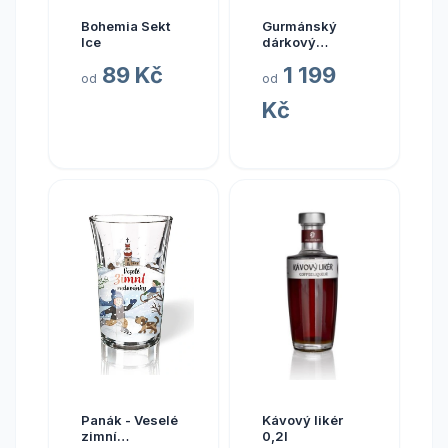
Bohemia Sekt
Gurmánský
Ice
dárkový
balíček:
89 Kč
1 199
česnek, cibule,
od
od
citron, celá ČR
Kč
Panák - Veselé
Kávový likér
zimní
0,2l