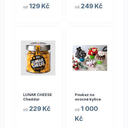
radovánky
129 Kč
249 Kč
od
od
LUNAR CHEESE
Poukaz na
Cheddar
ovocné kytice
229 Kč
1 000
od
od
Kč