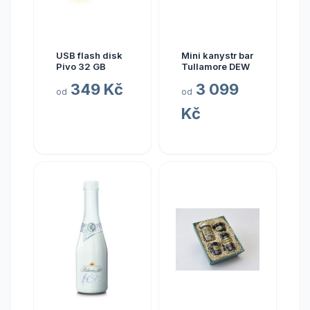
USB flash disk
Mini kanystr bar
Pivo 32 GB
Tullamore DEW
349 Kč
3 099
od
od
Kč