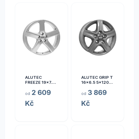
ALUTEC
ALUTEC GRIP T
FREEZE 19x7.5
16x6.5 5x120
5x110 ET40
ET50
2 609
3 869
od
od
Kč
Kč