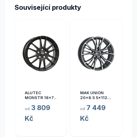
Související produkty
ALUTEC
MAK UNION
MONSTR 18x7.5
20x8.5 5x112
5x112 ET45
ET40
3 809
7 449
od
od
Kč
Kč