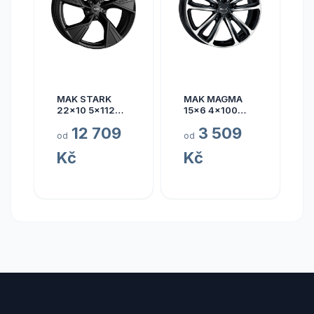
MAK STARK
MAK MAGMA
22x10 5x112
15x6 4x100
ET17
ET40
12 709
3 509
od
od
Kč
Kč