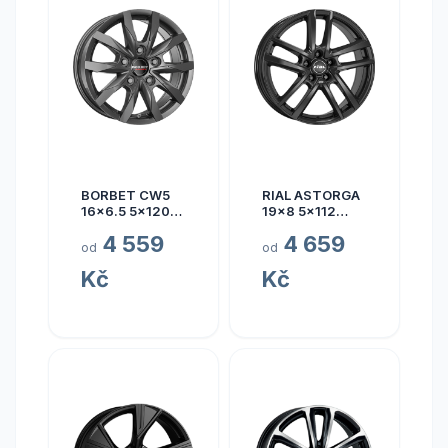
BORBET CW5
RIAL ASTORGA
16x6.5 5x120
19x8 5x112
ET60
ET45
4 559
4 659
od
od
Kč
Kč