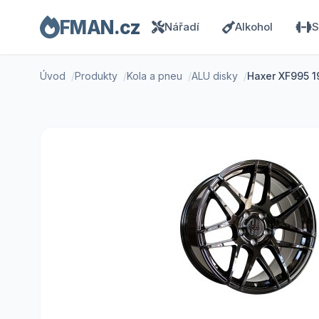
FMAN.cz
Nářadí
Alkohol
S
Úvod
Produkty
Kola a pneu
ALU disky
Haxer XF995 1