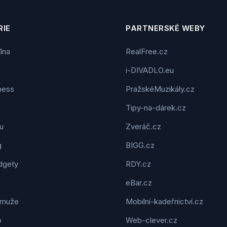
IE
PARTNERSKÉ WEBY
ílna
RealFree.cz
i-DIVADLO.eu
tness
PražskéMuzikály.cz
Tipy-na-dárek.cz
u
Zveráč.cz
g
BIGG.cz
dgety
RDY.cz
eBar.cz
 muže
Mobilní-kadeřnictví.cz
o
Web-clever.cz