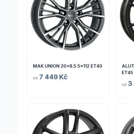
MAK UNION 20x8.5 5x112 ET40
ALUT
ET45
7 449 Kč
od
3
od