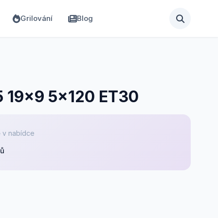
Grilování
Blog
5 19x9 5x120 ET30
 v nabídce
pů