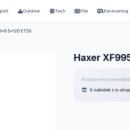
port
Outdoor
Tech
Vše
Karavaning
9x9 5x120 ET30
Haxer XF99
Produkt není momentálně
0 nabídek z e-sho