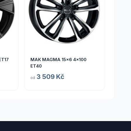
ET17
MAK MAGMA 15x6 4x100
ET40
3 509 Kč
od