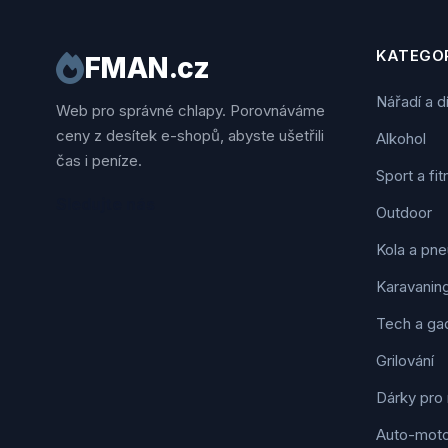
KATEGOR
FMAN.cz
Nářadí a d
Web pro správné chlapy. Porovnáváme
ceny z desítek e-shopů, abyste ušetřili
Alkohol
čas i peníze.
Sport a fi
Sledujte nás
Outdoor
Kola a pne
Karavanin
Tech a ga
Grilování
Dárky pro
Auto-mot