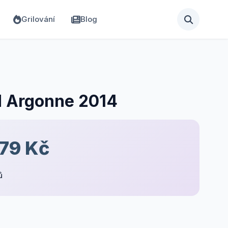
Grilování
Blog
d Argonne 2014
379 Kč
ů