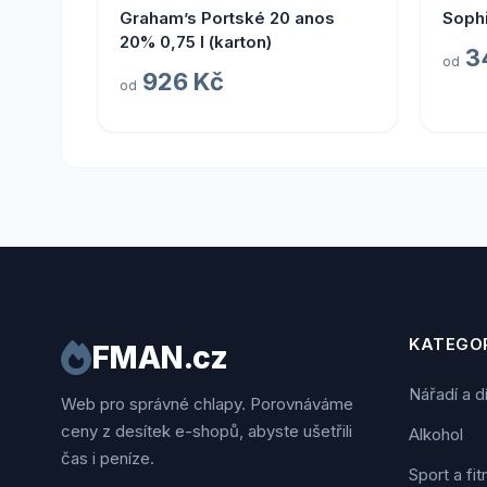
Graham’s Portské 20 anos
Soph
20% 0,75 l (karton)
3
od
926 Kč
od
KATEGOR
FMAN.cz
Nářadí a d
Web pro správné chlapy. Porovnáváme
ceny z desítek e-shopů, abyste ušetřili
Alkohol
čas i peníze.
Sport a fi