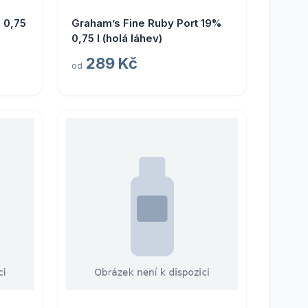
 0,75
Graham’s Fine Ruby Port 19%
0,75 l (holá láhev)
289 Kč
od