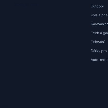
Sledujte nás
Outdoor
Kola a pne
Karavanin
Tech a ga
Grilování
Dárky pro
Auto-mot