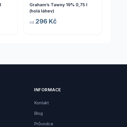
l
Graham’s Tawny 19% 0,75 l
(holá láhev)
296 Kč
od
INFORMACE
Kontakt
Blog
Průvodce