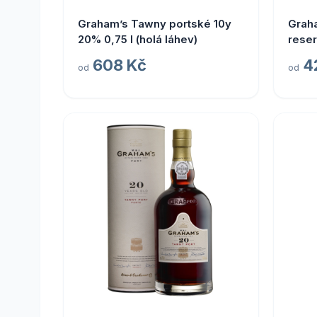
Graham’s Tawny portské 10y
Graha
20% 0,75 l (holá láhev)
reser
608 Kč
4
od
od