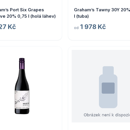
m’s Port Six Grapes
Graham’s Tawny 30Y 20%
ve 20% 0,75 l (holá láhev)
l (tuba)
27 Kč
1 978 Kč
od