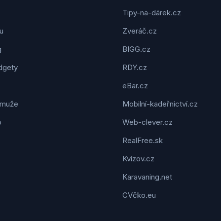
Tipy-na-dárek.cz
u
Zveráč.cz
g
BIGG.cz
dgety
RDY.cz
eBar.cz
 muže
Mobilní-kadeřnictví.cz
o
Web-clever.cz
RealFree.sk
Kvízov.cz
Karavaning.net
CVčko.eu