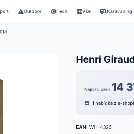
port
Outdoor
Tech
Vše
Karavaning
2014
Henri Girau
14 
Nejnižší cena:
1 nabídka z e-shop
EAN:
WH-4326