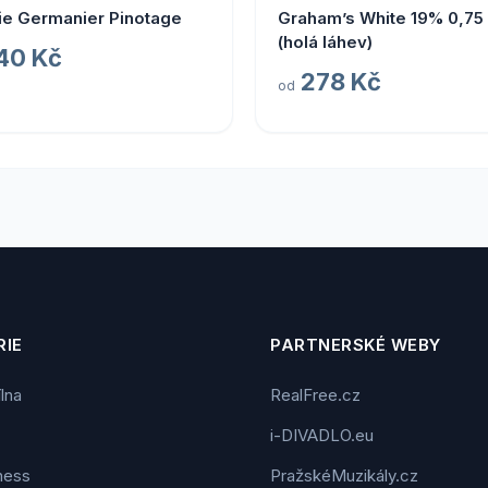
ie Germanier Pinotage
Graham’s White 19% 0,75 
(holá láhev)
40 Kč
278 Kč
od
IE
PARTNERSKÉ WEBY
ílna
RealFree.cz
i-DIVADLO.eu
tness
PražskéMuzikály.cz