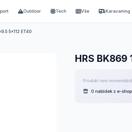
port
Outdoor
Tech
Vše
Karavaning
9.5 5x112 ET40
HRS BK869 
Produkt není momentálně
0 nabídek z e-sho