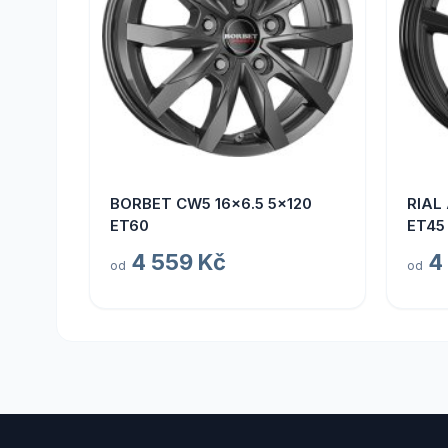
BORBET CW5 16x6.5 5x120
RIAL
ET60
ET45
4 559 Kč
4
od
od