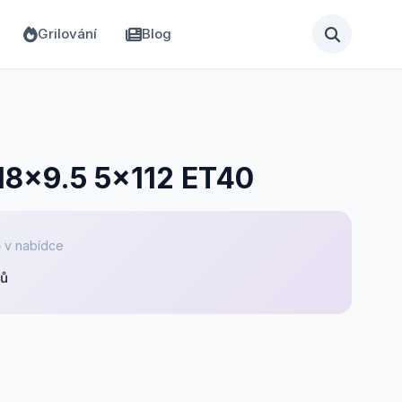
Grilování
Blog
18x9.5 5x112 ET40
 v nabídce
pů