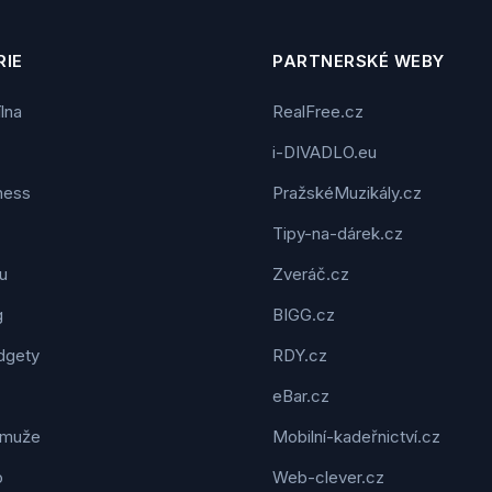
IE
PARTNERSKÉ WEBY
ílna
RealFree.cz
i-DIVADLO.eu
tness
PražskéMuzikály.cz
Tipy-na-dárek.cz
u
Zveráč.cz
g
BIGG.cz
dgety
RDY.cz
eBar.cz
 muže
Mobilní-kadeřnictví.cz
o
Web-clever.cz