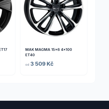
ET17
MAK MAGMA 15x6 4x100
ET40
3 509 Kč
od