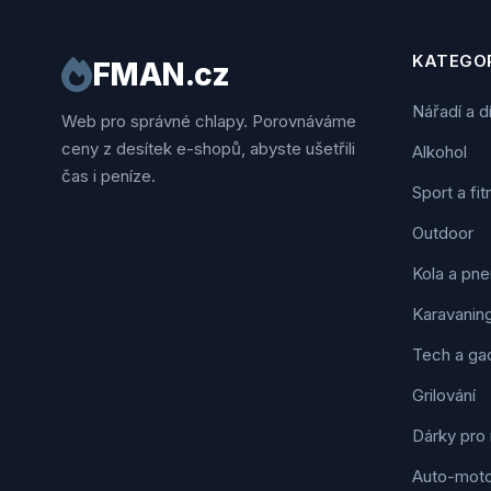
KATEGOR
FMAN.cz
Nářadí a d
Web pro správné chlapy. Porovnáváme
ceny z desítek e-shopů, abyste ušetřili
Alkohol
čas i peníze.
Sport a fi
Sledujte nás
Outdoor
Kola a pne
Karavanin
Tech a ga
Grilování
Dárky pro
Auto-mot