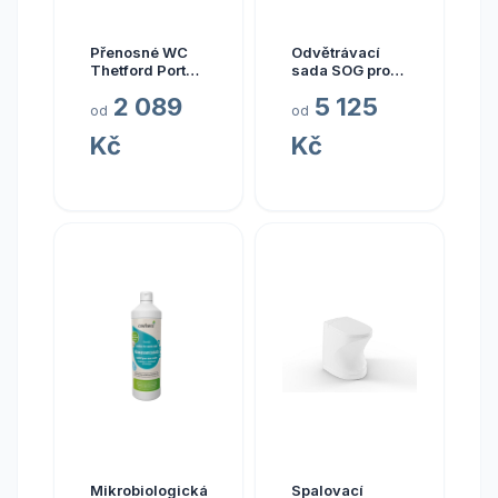
Přenosné WC
Odvětrávací
Thetford Porta
sada SOG pro
Potti Qube
toalety Dometic
2 089
5 125
model 345
SANEO Barva:
od
od
Varianta dvířek
Kč
Kč
- tmavě šedá
Mikrobiologická
Spalovací