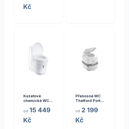
Kč
Kazetové
Přenosné WC
chemické WC
Thetford Porta
Thetford C220
Potti Qube
15 449
2 199
model C224-
model 365
od
od
CW
Kč
Kč