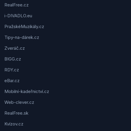
RealFree.cz
i-DIVADLO.eu
PražskéMuzikály.cz
Tipy-na-dárek.cz
Zveráč.cz
BIGG.cz
RDY.cz
eBar.cz
Mobilní-kadeřnictví.cz
Web-clever.cz
RealFree.sk
Kvízov.cz