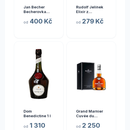
Jan Becher
Rudolf Jelínek
Becherovka
Elixír z
Original 1 l (holá
Bezového Květu
400 Kč
279 Kč
láhev)
14,7% 0,7l (holá
od
od
láhev)
Dom
Grand Marnier
Benedictine 1 l
Cuvée du
Centenaire
1 310
2 250
od
od