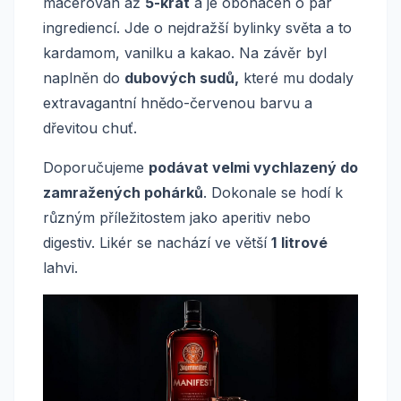
macerován až
5-krát
a je obohacen o pár
ingrediencí. Jde o nejdražší bylinky světa a to
kardamom, vanilku a kakao. Na závěr byl
naplněn do
dubových sudů,
které mu dodaly
extravagantní hnědo-červenou barvu a
dřevitou chuť.
Doporučujeme
podávat velmi vychlazený do
zamražených pohárků
. Dokonale se hodí k
různým příležitostem jako aperitiv nebo
digestiv. Likér se nachází ve větší
1
litrové
lahvi.