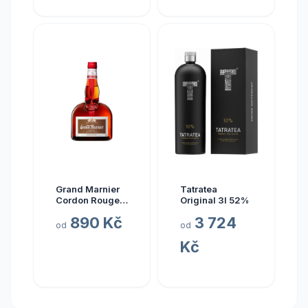
Grand Marnier
Tatratea
Cordon Rouge
Original 3l 52%
40 % 1 l
890 Kč
3 724
od
od
Kč