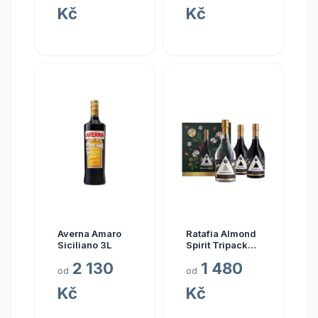
Kč
Kč
Averna Amaro
Ratafia Almond
Siciliano 3L
Spirit Tripack
Gift Box
2 130
1 480
od
od
Kč
Kč