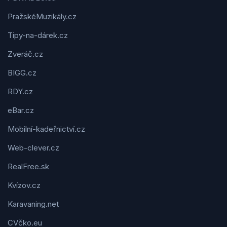
PražskéMuzikály.cz
Tipy-na-dárek.cz
Zveráč.cz
BIGG.cz
RDY.cz
eBar.cz
Mobilní-kadeřnictví.cz
Web-clever.cz
RealFree.sk
Kvízov.cz
Karavaning.net
CVčko.eu