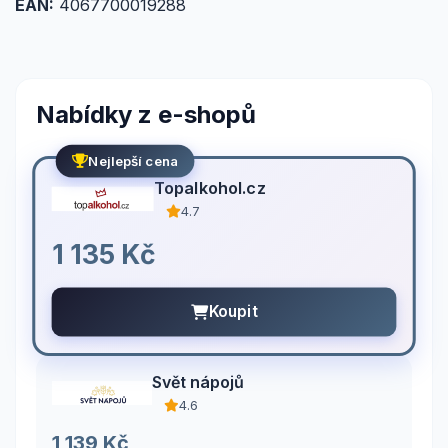
EAN:
4067700019288
Nabídky z e-shopů
Nejlepší cena
Topalkohol.cz
4.7
1 135 Kč
Koupit
Svět nápojů
4.6
1 139 Kč