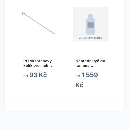
REIMO Stanový
Náhradní tyč do
kolík pro měkké
ramena
půdy - 10 kusů
markýzy
93 Kč
1 559
Varianta: Délka:
Fiamma
od
od
24 cm
Caravanstore
Kč
délka 190 cm