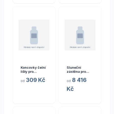
Koncovky čelní
Sluneční
lišty pro
zástěna pro
markýzy
střechu Herzog
309 Kč
8 416
Fiamma F45i/iL
Bermuda k
od
od
orientace levá
sluneční střeše
Kč
strana barva
o rozměru 340–
bílá verze F45i
380 cm