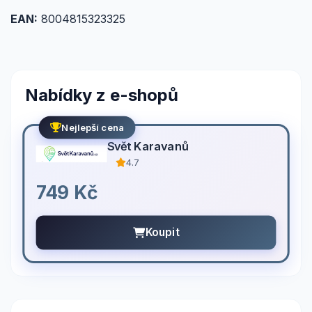
EAN:
8004815323325
Nabídky z e-shopů
Nejlepší cena
Svět Karavanů
4.7
749 Kč
Koupit