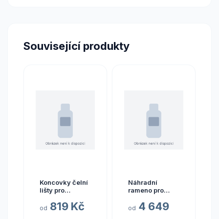
Související produkty
Koncovky čelní
Náhradní
lišty pro
rameno pro
markýzy Thule
markýzu
819 Kč
4 649
Omnistor 8000
Fiamma F80S
od
od
barva pouzdra
290–450