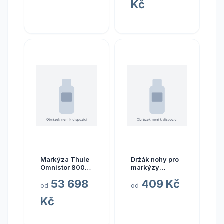
Kč
eloxovaný
orientace levá
hliník
strana
Markýza Thule
Držák nohy pro
Omnistor 8000
markýzy
s motorem,
Fiamma F80S
53 698
409 Kč
pouzdro
orientace pravá
od
od
krémově bílé,
strana
Kč
plátno šedé
délka 600 cm