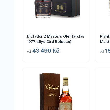
Dictador 2 Masters Glenfarclas
Plant
1977 45yo (3rd Release)
Multi
Prest
43 490 Kč
1
od
od