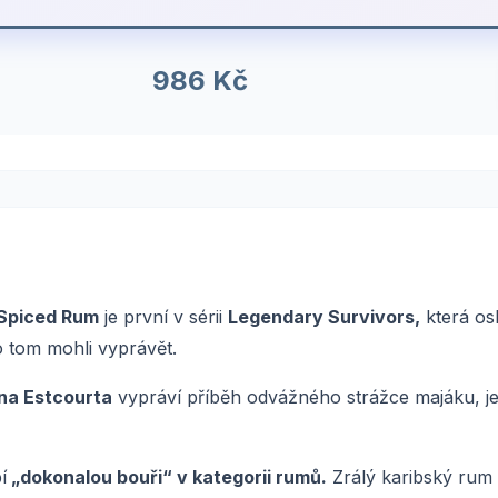
986 Kč
 Spiced Rum
je první v sérii
Legendary Survivors,
která osl
 tom mohli vyprávět.
na Estcourta
vypráví příběh odvážného strážce majáku, je
í
„dokonalou bouři“ v kategorii rumů.
Zrálý karibský rum