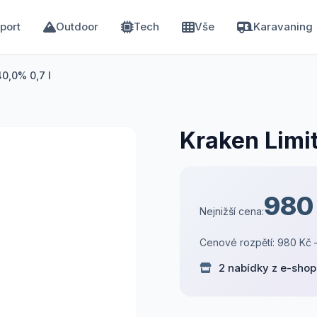
port
Outdoor
Tech
Vše
Karavaning
40,0% 0,7 l
Kraken Limit
980
Nejnižší cena:
Cenové rozpětí: 980 Kč 
2 nabídky z e-sho