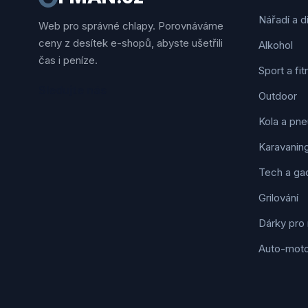
Nářadí a d
Web pro správné chlapy. Porovnáváme
ceny z desítek e-shopů, abyste ušetřili
Alkohol
čas i peníze.
Sport a fi
Sledujte nás
Outdoor
Kola a pne
Karavanin
Tech a ga
Grilování
Dárky pro
Auto-mot