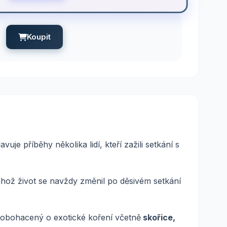
Koupit
avuje příběhy několika lidí, kteří zažili setkání s
hož život se navždy změnil po děsivém setkání
 obohacený o exotické koření včetně
skořice,