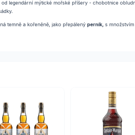
d legendární mýtické mořské příšery - chobotnice obludné 
sádky.
ná temně a kořeněně, jako přepálený
perník,
s množstvím