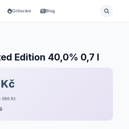
Grilování
Blog
ed Edition 40,0% 0,7 l
 Kč
– 986 Kč
pů