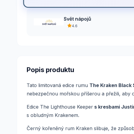
Svět nápojů
4.6
Popis produktu
Tato limitovaná edice rumu
The Kraken Black
nebezpečnou mořskou příšerou a přežili, aby o
Edice The Lighthouse Keeper
s kresbami Justi
s obludným Krakenem.
Černý kořeněný rum Kraken slibuje, že způsob