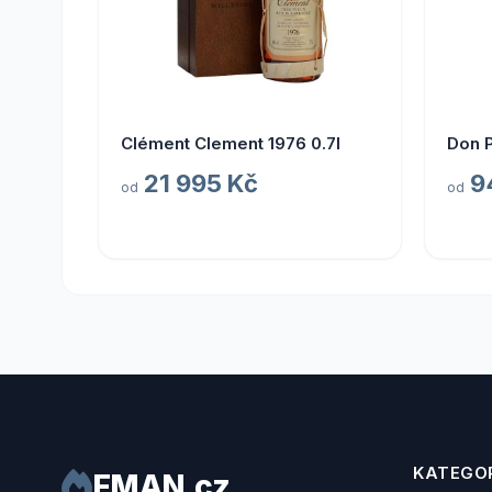
Clément Clement 1976 0.7l
Don 
21 995 Kč
9
od
od
KATEGOR
FMAN.cz