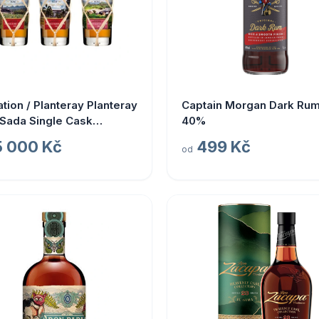
ation / Planteray Planteray
Captain Morgan Dark Rum 
 Sada Single Cask
40%
ige Cellar 2024
5 000 Kč
499 Kč
od