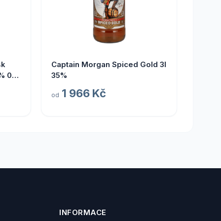
sk
Captain Morgan Spiced Gold 3l
% 0,7
35%
1 966 Kč
od
INFORMACE