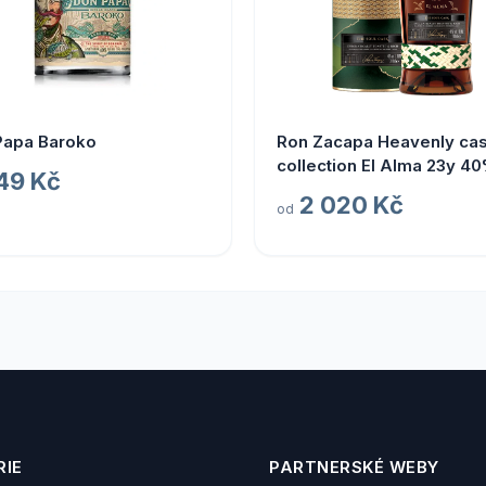
Papa Baroko
Ron Zacapa Heavenly ca
collection El Alma 23y 40
49 Kč
l (tuba)
2 020 Kč
od
IE
PARTNERSKÉ WEBY