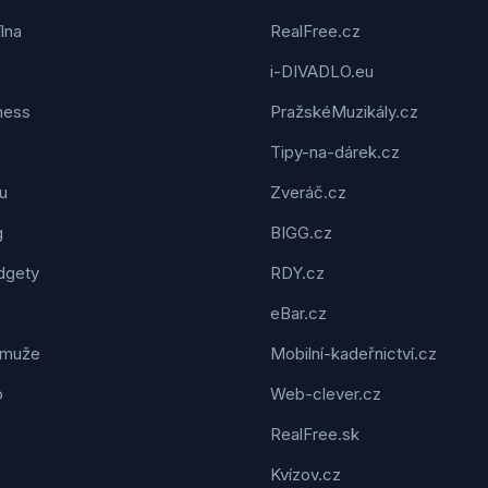
ílna
RealFree.cz
i-DIVADLO.eu
tness
PražskéMuzikály.cz
Tipy-na-dárek.cz
u
Zveráč.cz
g
BIGG.cz
dgety
RDY.cz
eBar.cz
 muže
Mobilní-kadeřnictví.cz
o
Web-clever.cz
RealFree.sk
Kvízov.cz