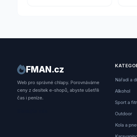
KATEGOR
FMAN.cz
Nářadí a d
Web pro správné chlapy. Porovnáváme
ceny z desítek e-shopů, abyste ušetřili
Alkohol
čas i peníze.
Sport a fi
Sledujte nás
Outdoor
Kola a pne
Karavanin