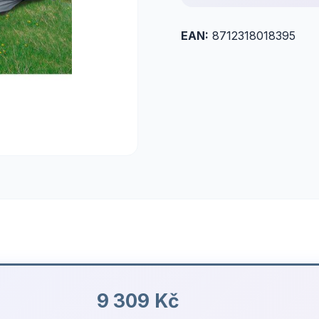
EAN:
8712318018395
9 309 Kč