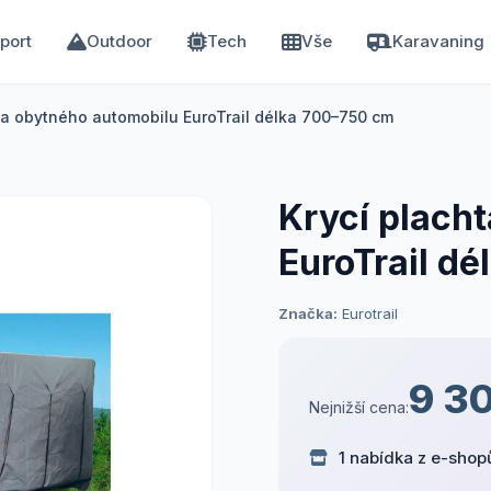
port
Outdoor
Tech
Vše
Karavaning
ta obytného automobilu EuroTrail délka 700–750 cm
Krycí plach
EuroTrail d
Značka:
Eurotrail
9 3
Nejnižší cena:
1 nabídka z e-shop