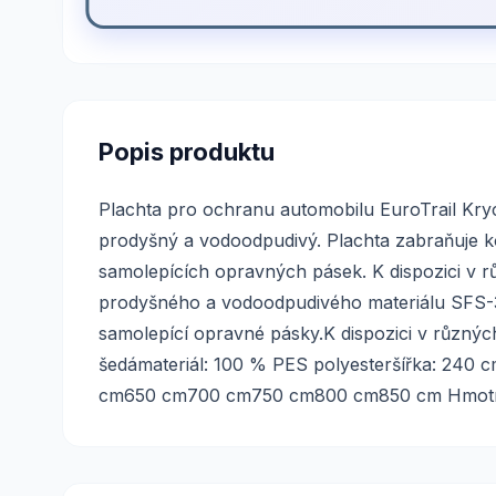
Popis produktu
Plachta pro ochranu automobilu EuroTrail Kryc
prodyšný a vodoodpudivý. Plachta zabraňuje ko
samolepících opravných pásek. K dispozici v rů
prodyšného a vodoodpudivého materiálu SFS-3.
samolepící opravné pásky.K dispozici v různýc
šedámateriál: 100 % PES polyesteršířka: 240
cm650 cm700 cm750 cm800 cm850 cm Hmotnost: