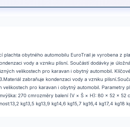
í plachta obytného automobilu EuroTrail je vyrobena z pl
ndenzaci vody a vzniku plísní. Součástí dodávky je úložn
zných velikostech pro karavan i obytný automobil. Klíčové 
Materiál zabraňuje kondenzaci vody a vzniku plísní.Součá
h velikostech pro karavan i obytný automobil. Parametry p
 cmvýška: 270 cmrozměry balení (V × Š × H): 80 × 52 × 
13,2 kg13,5 kg13,9 kg14,6 kg15,7 kg16,4 kg17,4 kg18 k