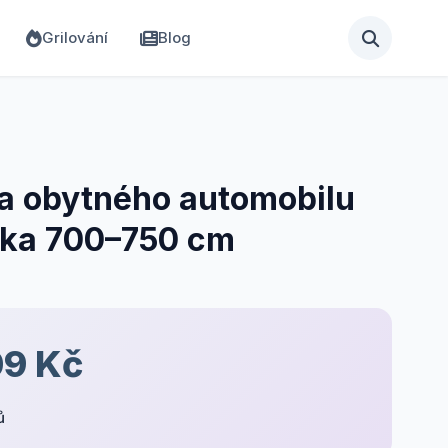
Grilování
Blog
ta obytného automobilu
élka 700–750 cm
09 Kč
ů