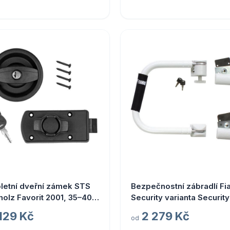
letní dveřní zámek STS
Bezpečnostní zábradlí F
olz Favorit 2001, 35–40
Security varianta Security
 129 Kč
2 279 Kč
od