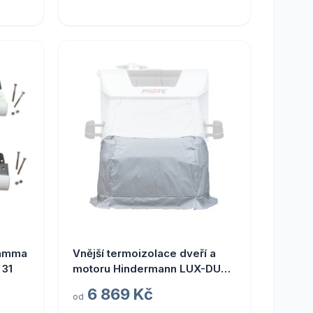
iamma
Vnější termoizolace dveří a
 31
motoru Hindermann LUX-DUO
pro Renault Master od r. 2010
6 869 Kč
od