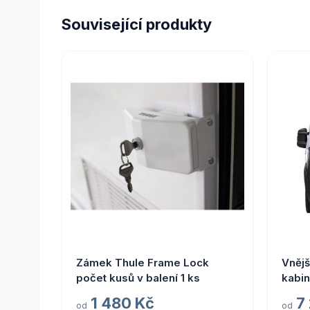
Související produkty
Zámek Thule Frame Lock
Vnějš
počet kusů v balení 1 ks
kabi
Fiat 
1 480 Kč
7
od
od