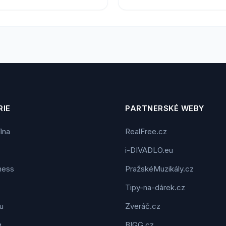
IE
PARTNERSKÉ WEBY
ílna
RealFree.cz
i-DIVADLO.eu
tness
PražskéMuzikály.cz
Tipy-na-dárek.cz
u
Zveráč.cz
g
BIGG.cz