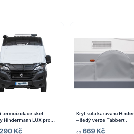
í termoizolace skel
Kryt kola karavanu Hind
ny Hindermann LUX pro
– šedý verze Tabbert
Ducato od r. 2006
Comtesse
 290 Kč
669 Kč
od