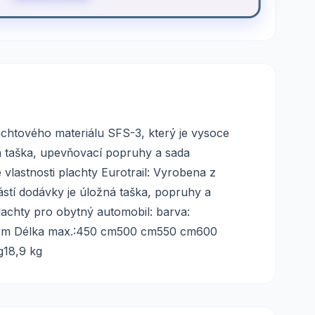
achtového materiálu SFS-3, který je vysoce
á taška, upevňovací popruhy a sada
vlastnosti plachty Eurotrail: Vyrobena z
stí dodávky je úložná taška, popruhy a
lachty pro obytný automobil: barva:
52 cm Délka max.:450 cm500 cm550 cm600
g18,9 kg