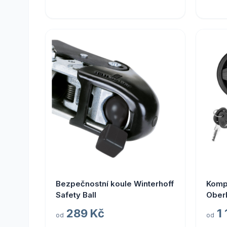
Bezpečnostní koule Winterhoff
Komp
Safety Ball
Oberh
mm
289 Kč
1
od
od