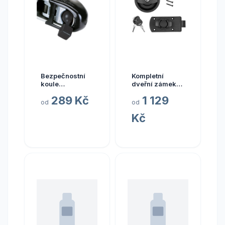
Bezpečnostní
Kompletní
koule
dveřní zámek
Winterhoff
STS Oberholz
289 Kč
1 129
Safety Ball
Favorit 2001,
od
od
35–40 mm
Kč