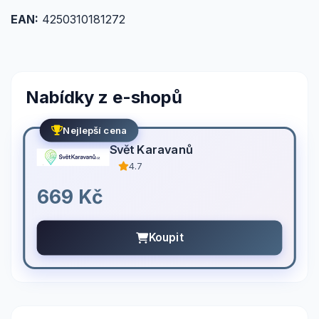
EAN:
4250310181272
Nabídky z e-shopů
Nejlepší cena
Svět Karavanů
4.7
669 Kč
Koupit