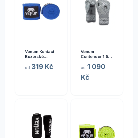
Venum Kontact
Venum
Boxerské
Contender 1.5
Bandáže 4,5m,
XT Boxing
319 Kč
1 090
Modré
Gloves -
od
od
Grey/Black
Kč
Velikost: 12oz