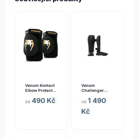
Venum Kontact
Venum
Elbow Protector
Challenger
Velikost: M
Standup Shin
490 Kč
1 490
Guards -
od
od
Matte/Black
Kč
Velikost: M