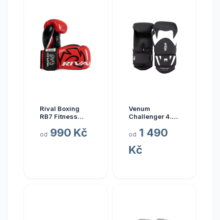
Rival Boxing
Venum
RB7 Fitness
Challenger 4.0
Plus Bag
Boxing Gloves -
990 Kč
1 490
Gloves,
Black/White
od
od
Red/Black
Velikost: 10oz
Kč
Velikost: XXL