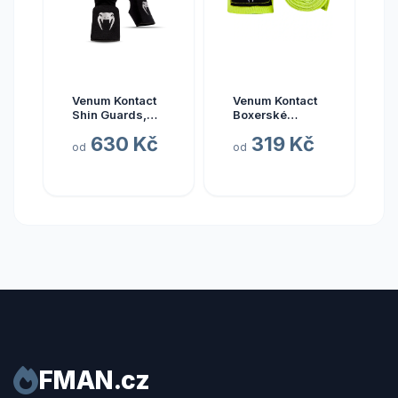
Venum Kontact
Venum Kontact
Shin Guards,
Boxerské
Black/Silver
Bandáže 4,5m,
630 Kč
319 Kč
Velikost: L
Neonově žlutá
od
od
FMAN.cz