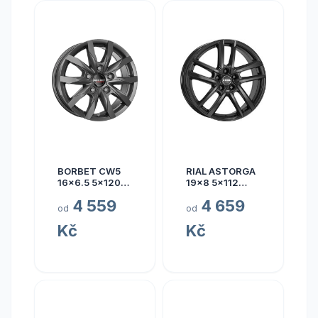
BORBET CW5
RIAL ASTORGA
16x6.5 5x120
19x8 5x112
ET60
ET45
4 559
4 659
od
od
Kč
Kč