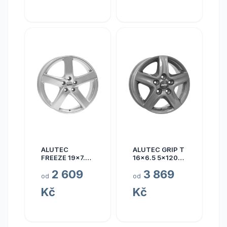
ALUTEC
ALUTEC GRIP T
FREEZE 19x7.5
16x6.5 5x120
5x110 ET40
ET50
2 609
3 869
od
od
Kč
Kč