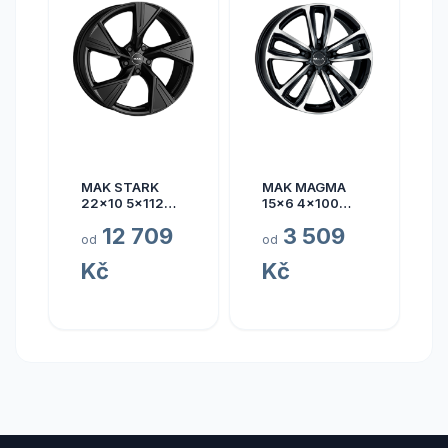
MAK STARK
MAK MAGMA
22x10 5x112
15x6 4x100
ET17
ET40
12 709
3 509
od
od
Kč
Kč