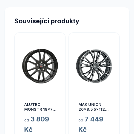
Související produkty
ALUTEC
MAK UNION
MONSTR 18x7.5
20x8.5 5x112
5x112 ET45
ET40
3 809
7 449
od
od
Kč
Kč