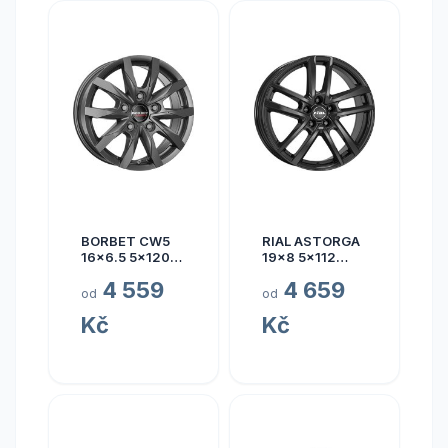
BORBET CW5
RIAL ASTORGA
16x6.5 5x120
19x8 5x112
ET60
ET45
4 559
4 659
od
od
Kč
Kč