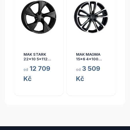
MAK STARK
MAK MAGMA
22x10 5x112
15x6 4x100
ET17
ET40
12 709
3 509
od
od
Kč
Kč