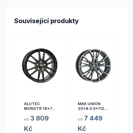
Související produkty
ALUTEC
MAK UNION
MONSTR 18x7.5
20x8.5 5x112
5x112 ET45
ET40
3 809
7 449
od
od
Kč
Kč