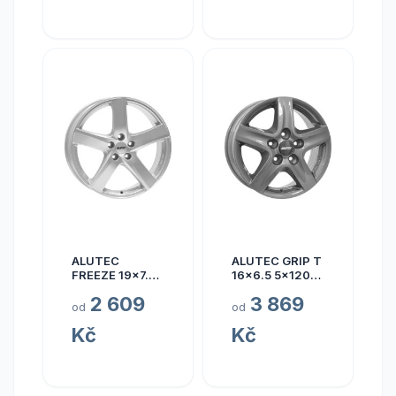
ALUTEC
ALUTEC GRIP T
FREEZE 19x7.5
16x6.5 5x120
5x110 ET40
ET50
2 609
3 869
od
od
Kč
Kč