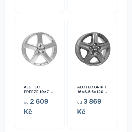
ALUTEC
ALUTEC GRIP T
FREEZE 19x7.5
16x6.5 5x120
5x110 ET40
ET50
2 609
3 869
od
od
Kč
Kč