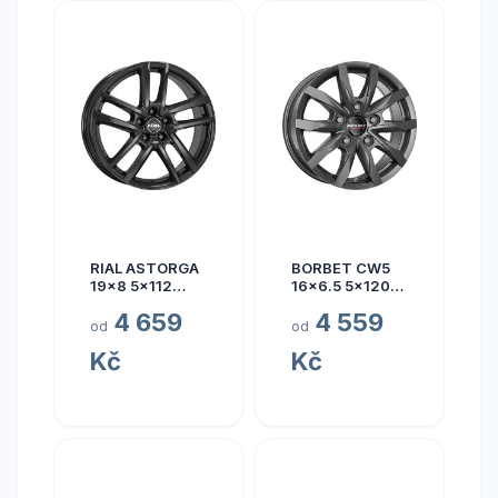
RIAL ASTORGA
BORBET CW5
19x8 5x112
16x6.5 5x120
ET45
ET60
4 659
4 559
od
od
Kč
Kč