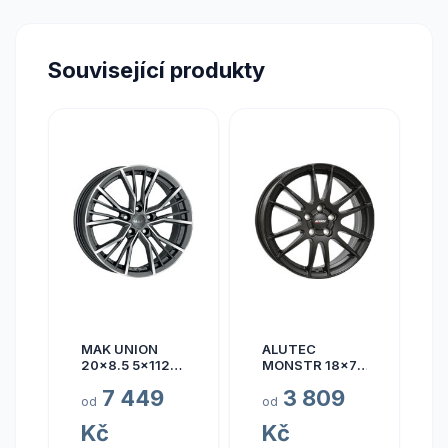
Související produkty
MAK UNION
ALUTEC
20x8.5 5x112
MONSTR 18x7.5
ET40
5x112 ET45
7 449
3 809
od
od
Kč
Kč