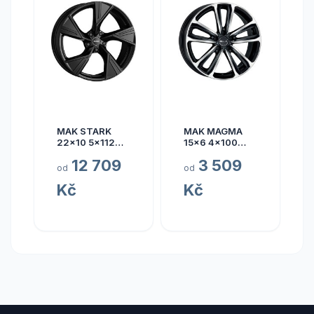
MAK STARK
MAK MAGMA
22x10 5x112
15x6 4x100
ET17
ET40
12 709
3 509
od
od
Kč
Kč